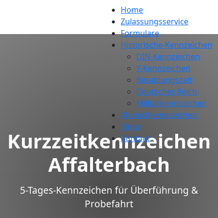
Home
Zulassungsservice
Formulare
Historische-Kennzeichen
DIN-Kennzeichen
Y-Kennzeichen
Besatzungszeit
Deutsches Reich
Militärkennzeichen
Wunschkennzeichen
Shop
Kurzzeitkennzeichen
Kontakt
Affalterbach
5-Tages-Kennzeichen für Überführung &
Probefahrt