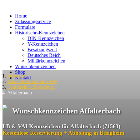
Home
Zulassungsservice
Formulare
Historische-Kennzeichen
DIN-Kennzeichen
Y-Kennzeichen
Besatzungszeit
Deutsches Reich
Militärkennzeichen
Wunschkennzeichen
Shop
Startseite
Kontakt
Wunschkennzeichen BW
Landkreis Ludwigsburg
Affalterbach
Wunschkennzeichen Affalterbach
LB & VAI Kennzeichen für Affalterbach (71563)
Kostenlose Reservierung + Abholung in Besigheim