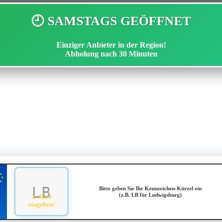
🕘 SAMSTAGS GEÖFFNET
Einziger Anbieter in der Region!
Abholung nach
30 Minuten
★
★
★
Bitte geben Sie Ihr Kennzeichen-Kürzel ein
(z.B. LB für Ludwigsburg)
▲ Hier
eingeben!