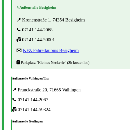
⭐ Außenstelle Besigheim
📍
Kronenstraße 1, 74354 Besigheim
📞
07141 144-2068
📠
07141 144-50001
✉️
KFZ Fahrerlaubnis Besigheim
🅿️
Parkplatz "Kleines Neckerle" (2h kostenlos)
Außenstelle Vaihingen/Enz
📍
Franckstraße 20, 71665 Vaihingen
📞
07141 144-2067
📠
07141 144-59324
Außenstelle Gerlingen