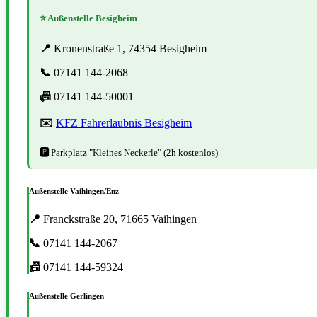
⭐ Außenstelle Besigheim
📍
Kronenstraße 1, 74354 Besigheim
📞
07141 144-2068
📠
07141 144-50001
✉️
KFZ Fahrerlaubnis Besigheim
🅿️
Parkplatz "Kleines Neckerle" (2h kostenlos)
Außenstelle Vaihingen/Enz
📍
Franckstraße 20, 71665 Vaihingen
📞
07141 144-2067
📠
07141 144-59324
Außenstelle Gerlingen