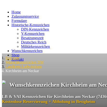
Home
Zulassungsservice
Formulare
Historische-Kennzeichen
DIN-Kennzeichen
Y-Kennzeichen
Besatzungszeit
Deutsches Reich
Militärkennzeichen
Wunschkennzeichen
Shop
Startseite
Kontakt
Wunschkennzeichen BW
Landkreis Ludwigsburg
Kirchheim am Neckar
Wunschkennzeichen Kirchheim am Ne
LB & VAI Kennzeichen für Kirchheim am Neckar (7436
Kostenlose Reservierung + Abholung in Besigheim