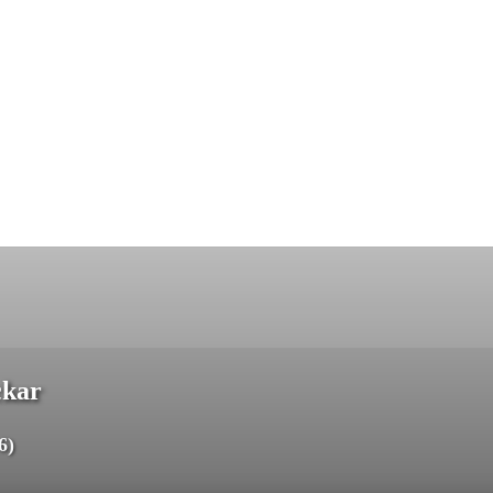
ckar
6)