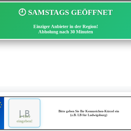
🕘 SAMSTAGS GEÖFFNET
Einziger Anbieter in der Region!
Abholung nach
30 Minuten
★
★
★
Bitte geben Sie Ihr Kennzeichen-Kürzel ein
(z.B. LB für Ludwigsburg)
▲ Hier
eingeben!