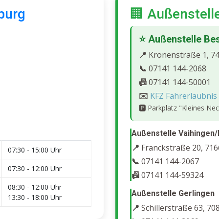
burg
🏢 Außenstell
⭐ Außenstelle Be
📍
Kronenstraße 1, 7
📞
07141 144-2068
📠
07141 144-50001
✉️
KFZ Fahrerlaubnis
🅿️
Parkplatz "Kleines Nec
Außenstelle Vaihingen/
📍
Franckstraße 20, 716
07:30 - 15:00 Uhr
📞
07141 144-2067
07:30 - 12:00 Uhr
📠
07141 144-59324
08:30 - 12:00 Uhr
Außenstelle Gerlingen
13:30 - 18:00 Uhr
📍
Schillerstraße 63, 70