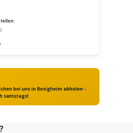
tellen:
0
0
ichen bei uns in Besigheim abholen -
ch samstags!
?