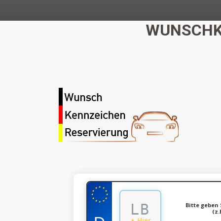
WUNSCHK
★
★
★
★
★
★
★
★
★
★
★
★
Bitte geben 
(z.
▲ Hier