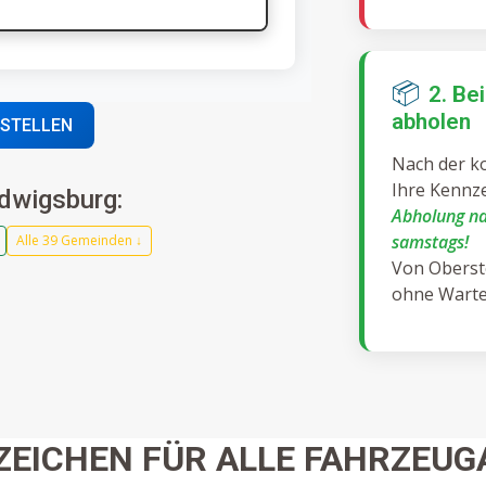
📦
2. Be
abholen
ESTELLEN
Nach der ko
Ihre Kennze
dwigsburg:
Abholung na
samstags!
Alle 39 Gemeinden ↓
Von Oberste
ohne Warte
ZEICHEN FÜR ALLE FAHRZEUG