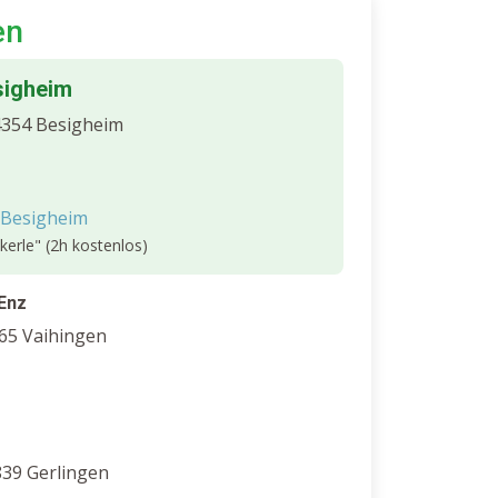
en
sigheim
4354 Besigheim
 Besigheim
kerle" (2h kostenlos)
Enz
65 Vaihingen
839 Gerlingen