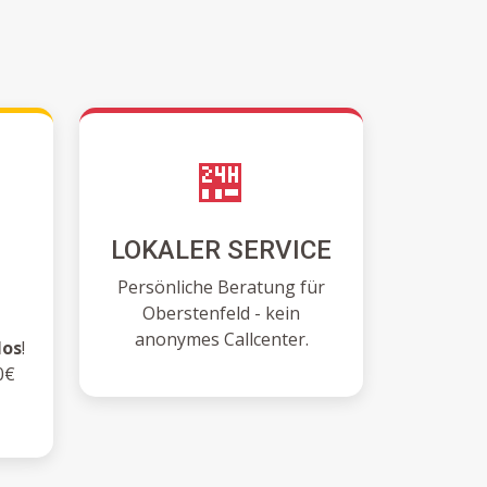
🏪
LOKALER SERVICE
N
Persönliche Beratung für
Oberstenfeld - kein
anonymes Callcenter.
los
!
0€