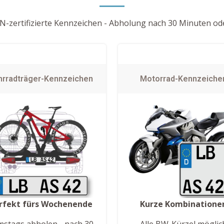
-zertifizierte Kennzeichen - Abholung nach 30 Minuten ode
hrradträger-Kennzeichen
Motorrad-Kennzeiche
rfekt fürs Wochenende
Kurze Kombinatione
mstags abholen - nach 30
Alle BW-Kürzel möglic