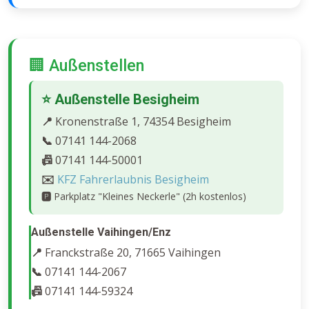
🏢 Außenstellen
⭐ Außenstelle Besigheim
📍
Kronenstraße 1, 74354 Besigheim
📞
07141 144-2068
📠
07141 144-50001
✉️
KFZ Fahrerlaubnis Besigheim
🅿️
Parkplatz "Kleines Neckerle" (2h kostenlos)
Außenstelle Vaihingen/Enz
📍
Franckstraße 20, 71665 Vaihingen
📞
07141 144-2067
📠
07141 144-59324