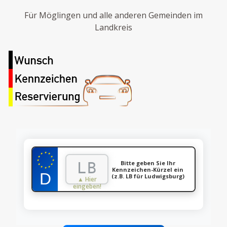
Für Möglingen und alle anderen Gemeinden im
Landkreis
★
★
★
★
★
★
★
Bitte geben Sie Ihr
★
★
★
★
Kennzeichen-Kürzel ein
★
(z.B. LB für Ludwigsburg)
▲ Hier
eingeben!