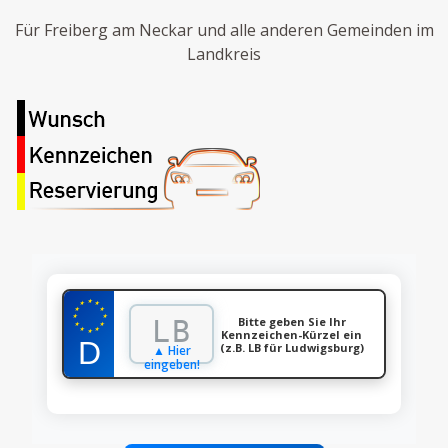
Für Freiberg am Neckar und alle anderen Gemeinden im
Landkreis
★
★
★
★
★
★
★
Bitte geben Sie Ihr
★
★
★
★
Kennzeichen-Kürzel ein
★
(z.B. LB für Ludwigsburg)
▲ Hier
eingeben!