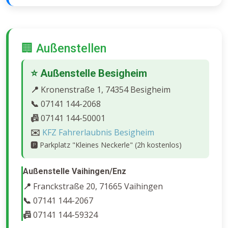
🏢 Außenstellen
⭐ Außenstelle Besigheim
📍
Kronenstraße 1, 74354 Besigheim
📞
07141 144-2068
📠
07141 144-50001
✉️
KFZ Fahrerlaubnis Besigheim
🅿️
Parkplatz "Kleines Neckerle" (2h kostenlos)
Außenstelle Vaihingen/Enz
📍
Franckstraße 20, 71665 Vaihingen
📞
07141 144-2067
📠
07141 144-59324