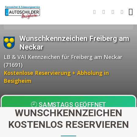
Startseite
Wunschkennzeichen BW
Landkreis Ludwigsburg
Freiberg am Neckar
Wunschkennzeichen Freiberg am
Neckar
LB & VAI Kennzeichen für Freiberg am Neckar
(71691)
Kostenlose Reservierung + Abholung in
Besigheim
🕘 SAMSTAGS GEÖFFNET
WUNSCHKENNZEICHEN
Einziger Anbieter in der Region!
KOSTENLOS RESERVIEREN
Abholung nach
30 Minuten