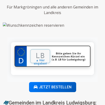
Für Markgröningen und alle anderen Gemeinden im
Landkreis
★
★
★
★
★
★
★
Bitte geben Sie Ihr
★
★
★
★
Kennzeichen-Kürzel ein
★
(z.B. LB für Ludwigsburg)
▲ Hier
eingeben!
JETZT BESTELLEN
🏘️
Gemeinden im Landkreis Ludwigsburg: