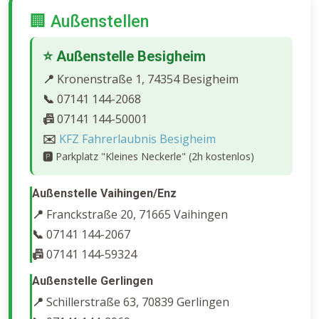
🏢 Außenstellen
⭐ Außenstelle Besigheim
📍
Kronenstraße 1, 74354 Besigheim
📞
07141 144-2068
📠
07141 144-50001
✉️
KFZ Fahrerlaubnis Besigheim
🅿️
Parkplatz "Kleines Neckerle" (2h kostenlos)
Außenstelle Vaihingen/Enz
📍
Franckstraße 20, 71665 Vaihingen
📞
07141 144-2067
📠
07141 144-59324
Außenstelle Gerlingen
📍
Schillerstraße 63, 70839 Gerlingen