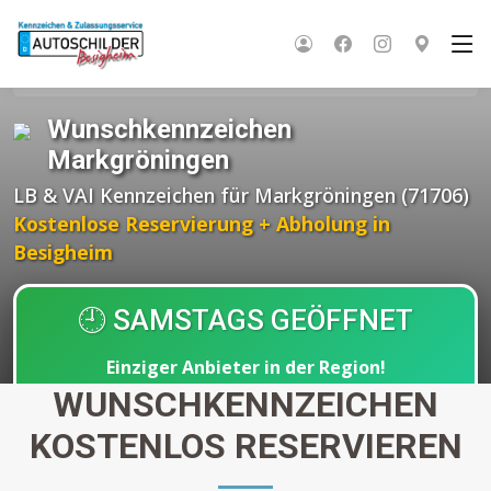
Startseite
Wunschkennzeichen BW
Landkreis Ludwigsburg
Markgröningen
Wunschkennzeichen
Markgröningen
LB & VAI Kennzeichen für Markgröningen (71706)
Kostenlose Reservierung + Abholung in
Besigheim
🕘 SAMSTAGS GEÖFFNET
Einziger Anbieter in der Region!
Abholung nach
30 Minuten
WUNSCHKENNZEICHEN
KOSTENLOS RESERVIEREN