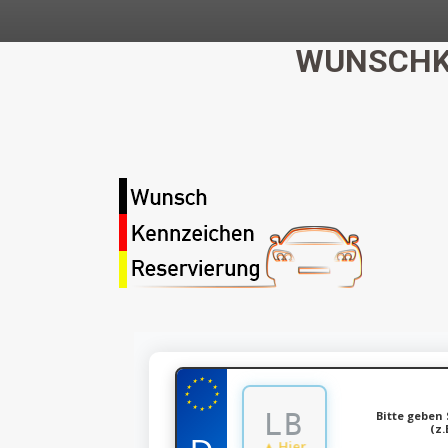
WUNSCHK
★
★
★
★
★
★
★
★
★
★
★
★
Bitte geben 
(z.
▲ Hier