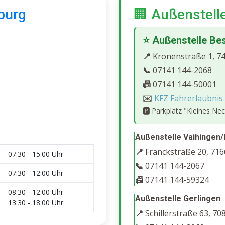
burg
🏢 Außenstell
⭐ Außenstelle Be
📍
Kronenstraße 1, 7
📞
07141 144-2068
📠
07141 144-50001
✉️
KFZ Fahrerlaubnis
🅿️
Parkplatz "Kleines Nec
Außenstelle Vaihingen/
📍
Franckstraße 20, 716
07:30 - 15:00 Uhr
📞
07141 144-2067
07:30 - 12:00 Uhr
📠
07141 144-59324
08:30 - 12:00 Uhr
Außenstelle Gerlingen
13:30 - 18:00 Uhr
📍
Schillerstraße 63, 70