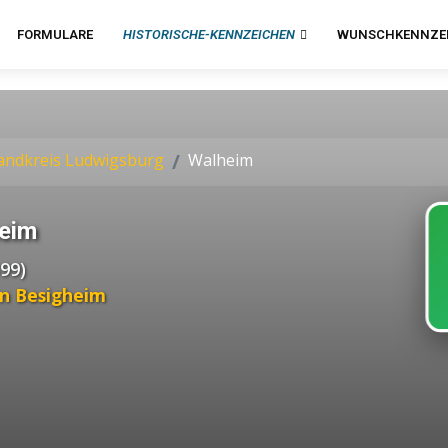
FORMULARE
HISTORISCHE-KENNZEICHEN
WUNSCHKENNZE
andkreis Ludwigsburg
Walheim
eim
99)
in Besigheim