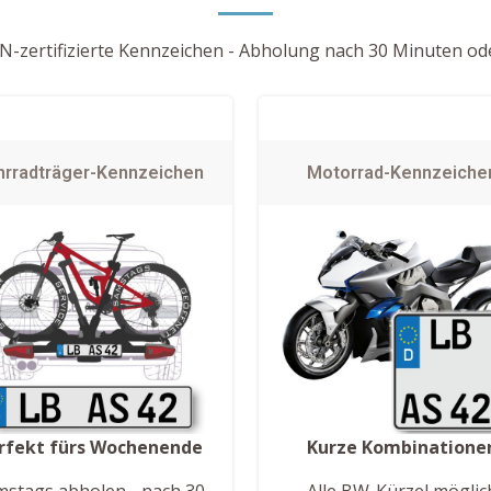
-zertifizierte Kennzeichen - Abholung nach 30 Minuten ode
hrradträger-Kennzeichen
Motorrad-Kennzeiche
rfekt fürs Wochenende
Kurze Kombinatione
mstags abholen - nach 30
Alle BW-Kürzel möglic