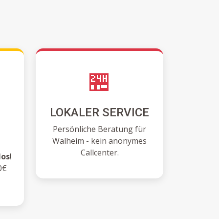
🏪
LOKALER SERVICE
N
Persönliche Beratung für
Walheim - kein anonymes
Callcenter.
los
!
0€