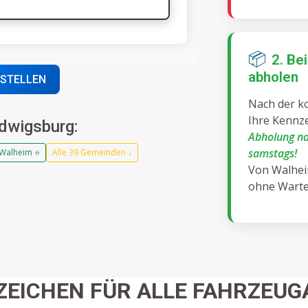
📦
2. Be
abholen
ESTELLEN
Nach der ko
Ihre Kennze
dwigsburg:
Abholung na
samstags!
Walheim ⭐
Alle 39 Gemeinden ↓
Von Walheim
ohne Warte
ZEICHEN FÜR ALLE FAHRZEUG