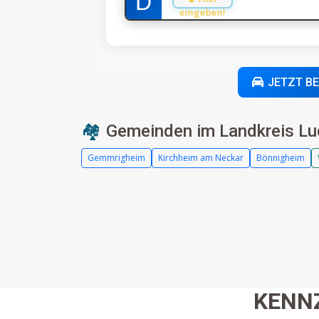
eingeben!
JETZT B
🏘️
Gemeinden im Landkreis Lu
Gemmrigheim
Kirchheim am Neckar
Bönnigheim
KENN