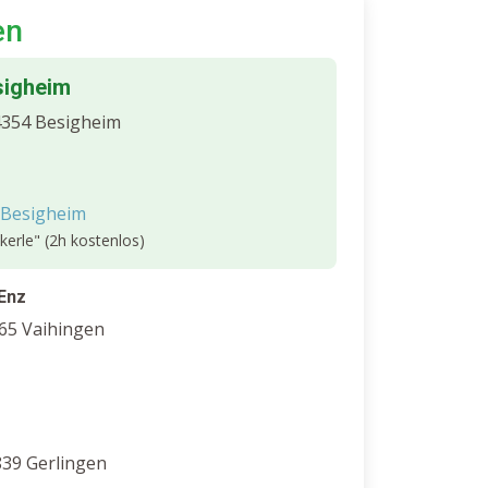
en
sigheim
4354 Besigheim
 Besigheim
kerle" (2h kostenlos)
Enz
65 Vaihingen
839 Gerlingen