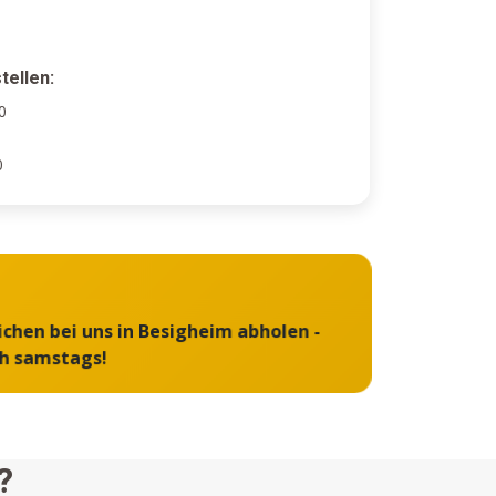
tellen:
0
0
ichen bei uns in Besigheim abholen -
ch samstags!
?