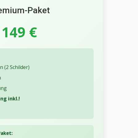
emium-Paket
149 €
 (2 Schilder)
n
ung
g inkl.!
aket: