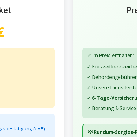
ket
Pr
€
✅ Im Preis enthalten:
✓ Kurzzeitkennzeichen
✓ Behördengebühre
✓ Unsere Dienstleist
✓
6-Tage-Versicherun
✓ Beratung & Service
ngsbestätigung (eVB)
💡 Rundum-Sorglos-P