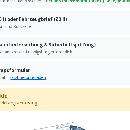
r Kurzzeitkennzeichen –
Bei uns im Premium-Paket (149 €) inklus
 I) oder Fahrzeugbrief (ZB II)
or- und Rückseite
Hauptuntersuchung & Sicherheitsprüfung)
s Landkreises Ludwigsburg erforderlich
ragsformular
ndat –
Jetzt herunterladen
ich:
delsregisterauszug