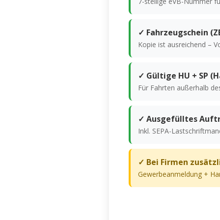
7-stellige eVB-Nummer fü
✓ Fahrzeugschein (ZB
Kopie ist ausreichend – V
✓ Gültige HU + SP (
Für Fahrten außerhalb de
✓ Ausgefülltes Auft
Inkl. SEPA-Lastschriftma
✓ Bei Firmen zusätzl
Gewerbeanmeldung + Han