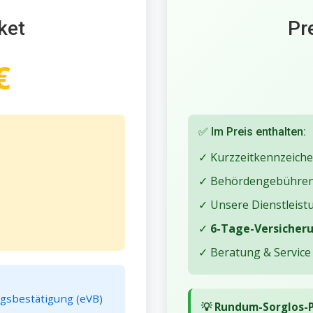
ket
Pr
€
✅ Im Preis enthalten:
✓ Kurzzeitkennzeichen
✓ Behördengebühre
✓ Unsere Dienstleist
✓
6-Tage-Versicherun
✓ Beratung & Service
ngsbestätigung (eVB)
💡 Rundum-Sorglos-P