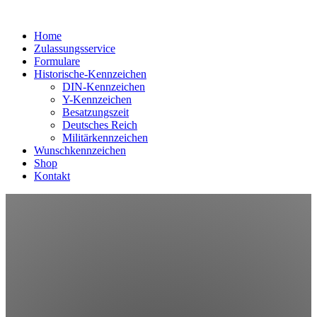
Home
Zulassungsservice
Formulare
Historische-Kennzeichen
DIN-Kennzeichen
Y-Kennzeichen
Besatzungszeit
Deutsches Reich
Militärkennzeichen
Wunschkennzeichen
Shop
Kontakt