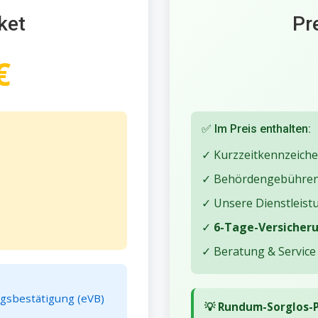
ket
Pr
€
✅ Im Preis enthalten:
✓ Kurzzeitkennzeichen
✓ Behördengebühre
✓ Unsere Dienstleist
✓
6-Tage-Versicherun
✓ Beratung & Service
ngsbestätigung (eVB)
💡 Rundum-Sorglos-P