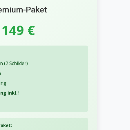
emium-Paket
149 €
 (2 Schilder)
n
ung
g inkl.!
aket: