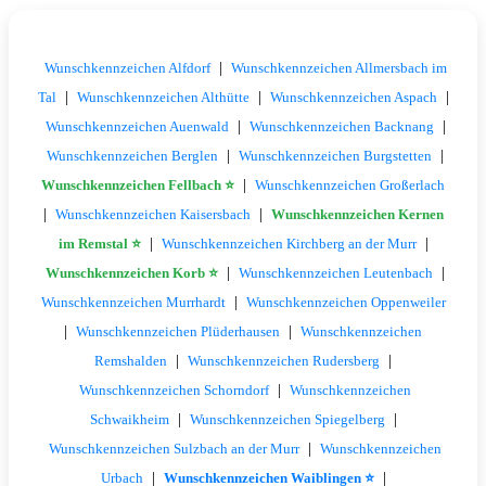
|
Wunschkennzeichen Alfdorf
Wunschkennzeichen Allmersbach im
|
|
|
Tal
Wunschkennzeichen Althütte
Wunschkennzeichen Aspach
|
|
Wunschkennzeichen Auenwald
Wunschkennzeichen Backnang
|
|
Wunschkennzeichen Berglen
Wunschkennzeichen Burgstetten
|
Wunschkennzeichen Fellbach ⭐
Wunschkennzeichen Großerlach
|
|
Wunschkennzeichen Kaisersbach
Wunschkennzeichen Kernen
|
|
im Remstal ⭐
Wunschkennzeichen Kirchberg an der Murr
|
|
Wunschkennzeichen Korb ⭐
Wunschkennzeichen Leutenbach
|
Wunschkennzeichen Murrhardt
Wunschkennzeichen Oppenweiler
|
|
Wunschkennzeichen Plüderhausen
Wunschkennzeichen
|
|
Remshalden
Wunschkennzeichen Rudersberg
|
Wunschkennzeichen Schorndorf
Wunschkennzeichen
|
|
Schwaikheim
Wunschkennzeichen Spiegelberg
|
Wunschkennzeichen Sulzbach an der Murr
Wunschkennzeichen
|
|
Urbach
Wunschkennzeichen Waiblingen ⭐