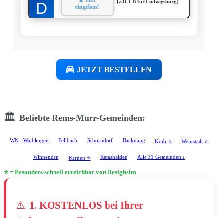
(z.B. LB für Ludwigsburg)
eingeben!
JETZT BESTELLEN
🏛️
Beliebte Rems-Murr-Gemeinden:
WN - Waiblingen
Fellbach
Schorndorf
Backnang
Korb ⭐
Weinstadt ⭐
Winnenden
Remshalden
Alle 31 Gemeinden ↓
Kernen ⭐
⭐ = Besonders schnell erreichbar von Besigheim
⚠️
1. KOSTENLOS bei Ihrer