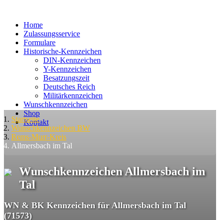
Home
Zulassungsservice
Formulare
Historische-Kennzeichen
DIN-Kennzeichen
Y-Kennzeichen
Besatzungszeit
Deutsches Reich
Militärkennzeichen
Wunschkennzeichen
Shop
Startseite
Kontakt
Wunschkennzeichen BW
Rems-Murr-Kreis
Allmersbach im Tal
Wunschkennzeichen Allmersbach im
Tal
WN & BK Kennzeichen für Allmersbach im Tal
(71573)