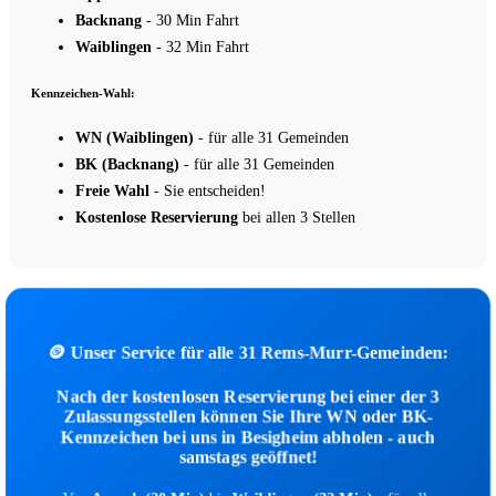
Backnang
- 30 Min Fahrt
Waiblingen
- 32 Min Fahrt
Kennzeichen-Wahl:
WN (Waiblingen)
- für alle 31 Gemeinden
BK (Backnang)
- für alle 31 Gemeinden
Freie Wahl
- Sie entscheiden!
Kostenlose Reservierung
bei allen 3 Stellen
🪙 Unser Service für alle 31 Rems-Murr-Gemeinden:
Nach der kostenlosen Reservierung bei einer der 3
Zulassungsstellen können Sie Ihre WN oder BK-
Kennzeichen bei uns in Besigheim abholen - auch
samstags geöffnet!