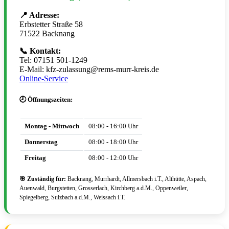
📍 Adresse:
Erbstetter Straße 58
71522 Backnang
📞 Kontakt:
Tel: 07151 501-1249
E-Mail: kfz-zulassung@rems-murr-kreis.de
Online-Service
🕗 Öffnungszeiten:
Montag - Mittwoch
08:00 - 16:00 Uhr
Donnerstag
08:00 - 18:00 Uhr
Freitag
08:00 - 12:00 Uhr
🎯 Zuständig für:
Backnang, Murrhardt, Allmersbach i.T., Althütte, Aspach,
Auenwald, Burgstetten, Grosserlach, Kirchberg a.d.M., Oppenweiler,
Spiegelberg, Sulzbach a.d.M., Weissach i.T.