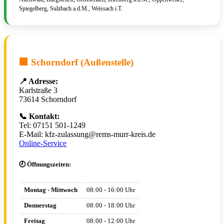
Spiegelberg, Sulzbach a.d.M., Weissach i.T.
🏢 Schorndorf (Außenstelle)
📍 Adresse:
Karlstraße 3
73614 Schorndorf
📞 Kontakt:
Tel: 07151 501-1249
E-Mail: kfz-zulassung@rems-murr-kreis.de
Online-Service
🕗 Öffnungszeiten:
Montag - Mittwoch
08:00 - 16:00 Uhr
Donnerstag
08:00 - 18:00 Uhr
Freitag
08:00 - 12:00 Uhr