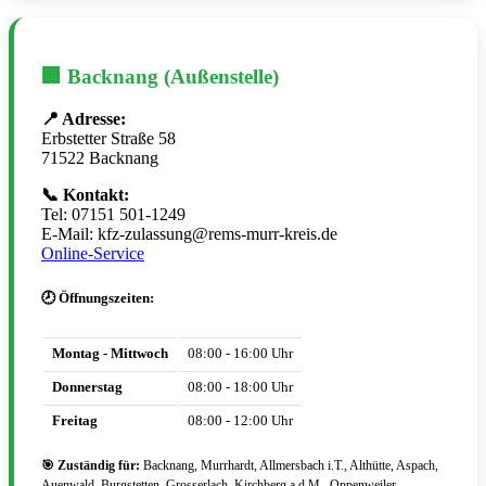
🏢 Backnang (Außenstelle)
📍 Adresse:
Erbstetter Straße 58
71522 Backnang
📞 Kontakt:
Tel: 07151 501-1249
E-Mail: kfz-zulassung@rems-murr-kreis.de
Online-Service
🕗 Öffnungszeiten:
Montag - Mittwoch
08:00 - 16:00 Uhr
Donnerstag
08:00 - 18:00 Uhr
Freitag
08:00 - 12:00 Uhr
🎯 Zuständig für:
Backnang, Murrhardt, Allmersbach i.T., Althütte, Aspach,
Auenwald, Burgstetten, Grosserlach, Kirchberg a.d.M., Oppenweiler,