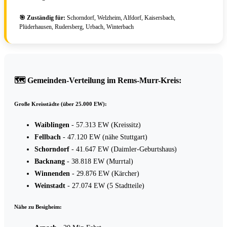
🎯 Zuständig für:
Schorndorf, Welzheim, Alfdorf, Kaisersbach,
Plüderhausen, Rudersberg, Urbach, Winterbach
🗺️ Gemeinden-Verteilung im Rems-Murr-Kreis:
Große Kreisstädte (über 25.000 EW):
Waiblingen
- 57.313 EW (Kreissitz)
Fellbach
- 47.120 EW (nähe Stuttgart)
Schorndorf
- 41.647 EW (Daimler-Geburtshaus)
Backnang
- 38.818 EW (Murrtal)
Winnenden
- 29.876 EW (Kärcher)
Weinstadt
- 27.074 EW (5 Stadtteile)
Nähe zu Besigheim: