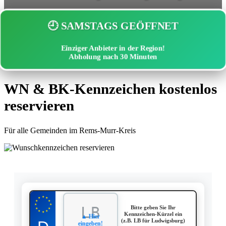
🕘 SAMSTAGS GEÖFFNET
Einziger Anbieter in der Region!
Abholung nach
30 Minuten
WN & BK-Kennzeichen kostenlos
reservieren
Für alle Gemeinden im Rems-Murr-Kreis
★
★
★
★
★
★
★
Bitte geben Sie Ihr
★
★
★
★
★
Kennzeichen-Kürzel ein
▲ Hier
(z.B. LB für Ludwigsburg)
eingeben!