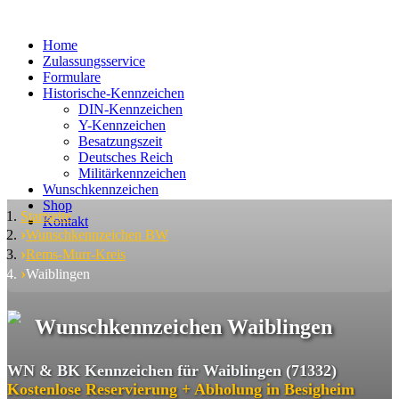
Home
Zulassungsservice
Formulare
Historische-Kennzeichen
DIN-Kennzeichen
Y-Kennzeichen
Besatzungszeit
Deutsches Reich
Militärkennzeichen
Wunschkennzeichen
Shop
Startseite
Kontakt
Wunschkennzeichen BW
Rems-Murr-Kreis
Waiblingen
Wunschkennzeichen Waiblingen
WN & BK Kennzeichen für Waiblingen (71332)
Kostenlose Reservierung + Abholung in Besigheim