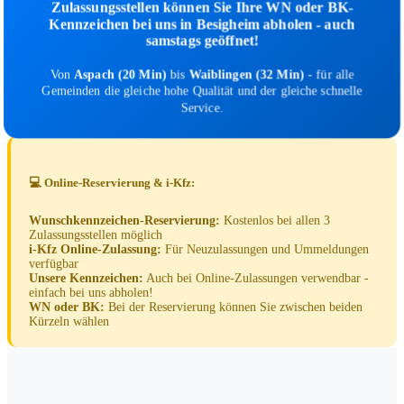
Zulassungsstellen können Sie Ihre WN oder BK-
Kennzeichen bei uns in Besigheim abholen - auch
samstags geöffnet!
Von
Aspach (20 Min)
bis
Waiblingen (32 Min)
- für alle
Gemeinden die gleiche hohe Qualität und der gleiche schnelle
Service.
💻 Online-Reservierung & i-Kfz:
Wunschkennzeichen-Reservierung:
Kostenlos bei allen 3
Zulassungsstellen möglich
i-Kfz Online-Zulassung:
Für Neuzulassungen und Ummeldungen
verfügbar
Unsere Kennzeichen:
Auch bei Online-Zulassungen verwendbar -
einfach bei uns abholen!
WN oder BK:
Bei der Reservierung können Sie zwischen beiden
Kürzeln wählen