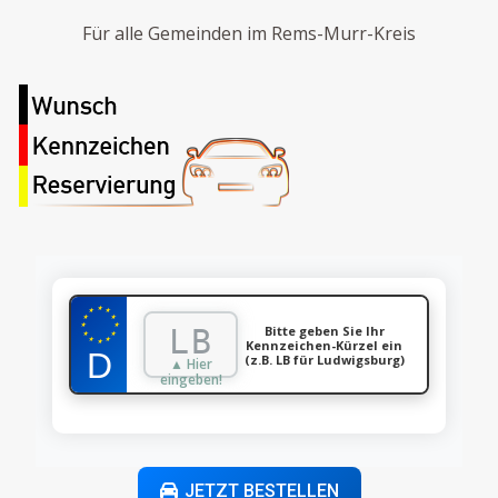
Für alle Gemeinden im Rems-Murr-Kreis
★
★
★
★
★
★
★
Bitte geben Sie Ihr
★
★
★
★
Kennzeichen-Kürzel ein
★
(z.B. LB für Ludwigsburg)
▲ Hier
eingeben!
JETZT BESTELLEN