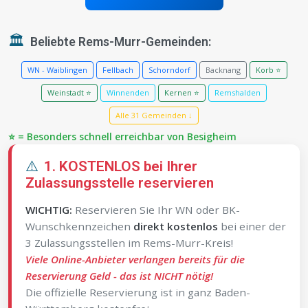
🏛️
Beliebte Rems-Murr-Gemeinden:
WN - Waiblingen
Fellbach
Schorndorf
Backnang
Korb ⭐
Weinstadt ⭐
Winnenden
Kernen ⭐
Remshalden
Alle 31 Gemeinden ↓
⭐ = Besonders schnell erreichbar von Besigheim
⚠️
1. KOSTENLOS bei Ihrer
Zulassungsstelle reservieren
WICHTIG:
Reservieren Sie Ihr WN oder BK-
Wunschkennzeichen
direkt kostenlos
bei einer der
3 Zulassungsstellen im Rems-Murr-Kreis!
Viele Online-Anbieter verlangen bereits für die
Reservierung Geld - das ist NICHT nötig!
Die offizielle Reservierung ist in ganz Baden-