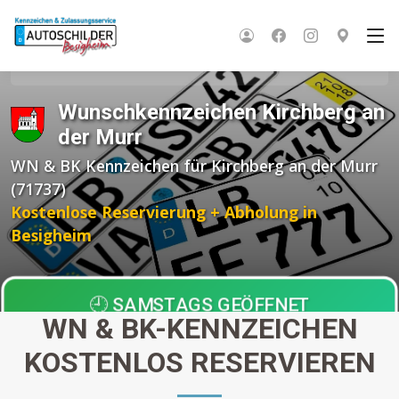
Startseite
Wunschkennzeichen BW
Rems-Murr-Kreis
Kirchberg an der Murr
Wunschkennzeichen Kirchberg an
der Murr
WN & BK Kennzeichen für Kirchberg an der Murr
(71737)
Kostenlose Reservierung + Abholung in
Besigheim
🕘 SAMSTAGS GEÖFFNET
WN & BK-KENNZEICHEN
Einziger Anbieter in der Region!
KOSTENLOS RESERVIEREN
Abholung nach
30 Minuten