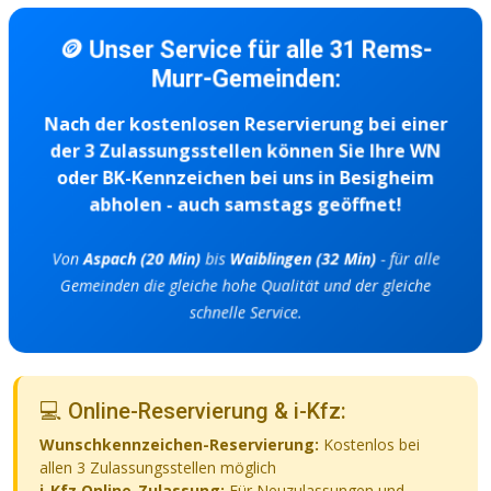
🪙 Unser Service für alle 31 Rems-
Murr-Gemeinden:
Nach der kostenlosen Reservierung bei einer
der 3 Zulassungsstellen können Sie Ihre WN
oder BK-Kennzeichen bei uns in Besigheim
abholen - auch samstags geöffnet!
Von
Aspach (20 Min)
bis
Waiblingen (32 Min)
- für alle
Gemeinden die gleiche hohe Qualität und der gleiche
schnelle Service.
💻 Online-Reservierung & i-Kfz:
Wunschkennzeichen-Reservierung:
Kostenlos bei
allen 3 Zulassungsstellen möglich
i-Kfz Online-Zulassung:
Für Neuzulassungen und