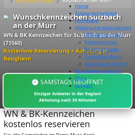
Rems-Murr-Kreis
Sulzbach an der Murr
Home
Zulassungsservice
Wunschkennzeichen Sulzbach
Formulare
an der Murr
Historische-Kennzeichen
WN & BK Kennzeichen für Sulzbach an der Murr
DIN-Kennzeichen
Y-Kennzeichen
(71560)
Besatzungszeit
Kostenlose Reservierung + Abholung in
Deutsches Reich
Besigheim
Militärkennzeichen
Wunschkennzeichen
Shop
🕘 SAMSTAGS GEÖFFNET
Kontakt
Einziger Anbieter in der Region!
Abholung nach
30 Minuten
WN & BK-Kennzeichen
kostenlos reservieren