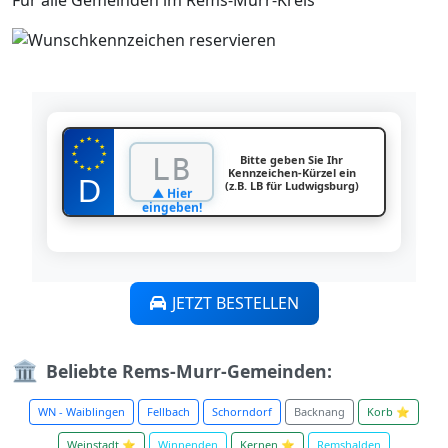
Für alle Gemeinden im Rems-Murr-Kreis
★
★
★
★
★
★
★
Bitte geben Sie Ihr
★
★
★
★
Kennzeichen-Kürzel ein
★
(z.B. LB für Ludwigsburg)
▲ Hier
eingeben!
JETZT BESTELLEN
🏛️
Beliebte Rems-Murr-Gemeinden:
WN - Waiblingen
Fellbach
Schorndorf
Backnang
Korb ⭐
Weinstadt ⭐
Winnenden
Kernen ⭐
Remshalden