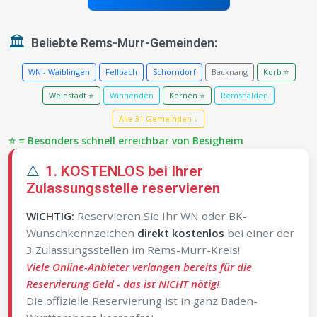
🏛️
Beliebte Rems-Murr-Gemeinden:
WN - Waiblingen
Fellbach
Schorndorf
Backnang
Korb ⭐
Weinstadt ⭐
Winnenden
Kernen ⭐
Remshalden
Alle 31 Gemeinden ↓
⭐ = Besonders schnell erreichbar von Besigheim
⚠️
1. KOSTENLOS bei Ihrer
Zulassungsstelle reservieren
WICHTIG:
Reservieren Sie Ihr WN oder BK-
Wunschkennzeichen
direkt kostenlos
bei einer der
3 Zulassungsstellen im Rems-Murr-Kreis!
Viele Online-Anbieter verlangen bereits für die
Reservierung Geld - das ist NICHT nötig!
Die offizielle Reservierung ist in ganz Baden-