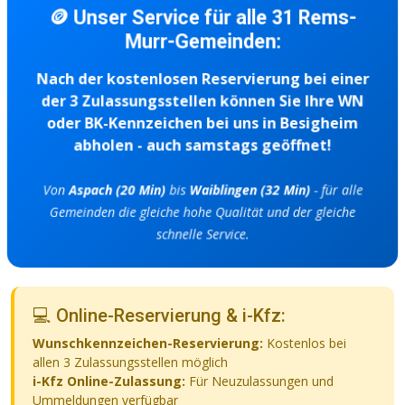
🪙 Unser Service für alle 31 Rems-
Murr-Gemeinden:
Nach der kostenlosen Reservierung bei einer
der 3 Zulassungsstellen können Sie Ihre WN
oder BK-Kennzeichen bei uns in Besigheim
abholen - auch samstags geöffnet!
Von
Aspach (20 Min)
bis
Waiblingen (32 Min)
- für alle
Gemeinden die gleiche hohe Qualität und der gleiche
schnelle Service.
💻 Online-Reservierung & i-Kfz:
Wunschkennzeichen-Reservierung:
Kostenlos bei
allen 3 Zulassungsstellen möglich
i-Kfz Online-Zulassung:
Für Neuzulassungen und
Ummeldungen verfügbar