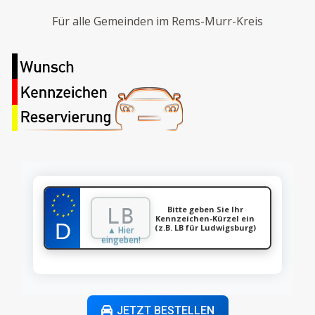
Für alle Gemeinden im Rems-Murr-Kreis
★
★
★
★
★
★
★
Bitte geben Sie Ihr
★
★
★
★
Kennzeichen-Kürzel ein
★
(z.B. LB für Ludwigsburg)
▲ Hier
eingeben!
JETZT BESTELLEN