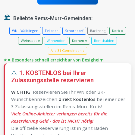
🏛️
Beliebte Rems-Murr-Gemeinden:
WN - Waiblingen
Fellbach
Schorndorf
Backnang
Korb ⭐
Weinstadt ⭐
Winnenden
Kernen ⭐
Remshalden
Alle 31 Gemeinden ↓
⭐ = Besonders schnell erreichbar von Besigheim
⚠️
1. KOSTENLOS bei Ihrer
Zulassungsstelle reservieren
WICHTIG:
Reservieren Sie Ihr WN oder BK-
Wunschkennzeichen
direkt kostenlos
bei einer der
3 Zulassungsstellen im Rems-Murr-Kreis!
Viele Online-Anbieter verlangen bereits für die
Reservierung Geld - das ist NICHT nötig!
Die offizielle Reservierung ist in ganz Baden-