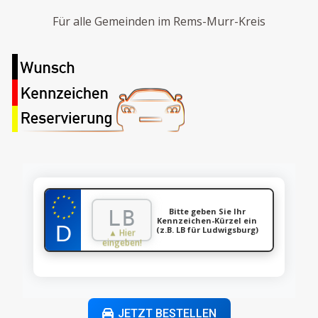
Für alle Gemeinden im Rems-Murr-Kreis
★
★
★
★
★
★
★
Bitte geben Sie Ihr
★
★
★
★
Kennzeichen-Kürzel ein
★
(z.B. LB für Ludwigsburg)
▲ Hier
eingeben!
JETZT BESTELLEN