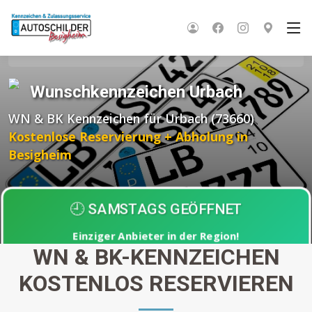
Startseite
Wunschkennzeichen BW
Rems-Murr-Kreis
Urbach
Wunschkennzeichen Urbach
WN & BK Kennzeichen für Urbach (73660)
Kostenlose Reservierung + Abholung in
Besigheim
🕘 SAMSTAGS GEÖFFNET
Einziger Anbieter in der Region!
WN & BK-KENNZEICHEN
Abholung nach
30 Minuten
KOSTENLOS RESERVIEREN