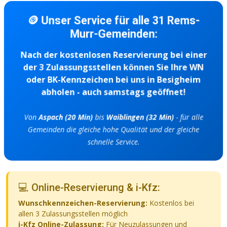
🪙 Unser Service für alle 31 Rems-
Murr-Gemeinden:
Nach der kostenlosen Reservierung bei einer
der 3 Zulassungsstellen können Sie Ihre WN
oder BK-Kennzeichen bei uns in Besigheim
abholen - auch samstags geöffnet!
Von
Aspach (20 Min)
bis
Waiblingen (32 Min)
- für alle
Gemeinden die gleiche hohe Qualität und der gleiche
schnelle Service.
💻 Online-Reservierung & i-Kfz:
Wunschkennzeichen-Reservierung:
Kostenlos bei
allen 3 Zulassungsstellen möglich
i-Kfz Online-Zulassung:
Für Neuzulassungen und