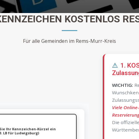
KENNZEICHEN KOSTENLOS RE
Für alle Gemeinden im Rems-Murr-Kreis
⚠️
1. KO
Zulassun
WICHTIG:
Re
Wunschken
Zulassungss
Viele Online
Reservierung
Die offiziel
Sie Ihr Kennzeichen-Kürzel ein
Württember
B. LB für Ludwigsburg)