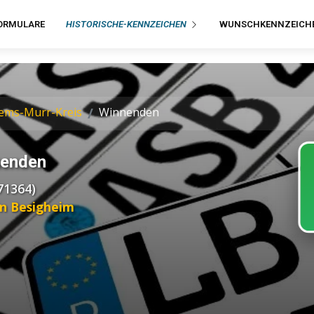
ORMULARE
HISTORISCHE-KENNZEICHEN
WUNSCHKENNZEICH
ems-Murr-Kreis
Winnenden
nenden
71364)
in Besigheim