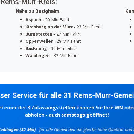
 Rems-Murr-Kreis:
Nähe zu Besigheim:
Ken
Aspach
- 20 Min Fahrt
Kirchberg an der Murr
- 23 Min Fahrt
Burgstetten
- 27 Min Fahrt
Oppenweiler
- 28 Min Fahrt
Backnang
- 30 Min Fahrt
Waiblingen
- 32 Min Fahrt
ser Service für alle 31 Rems-Murr-Geme
 einer der 3 Zulassungsstellen können Sie Ihre WN od
abholen - auch samstags geöffnet!
iblingen (32 Min)
- für alle Gemeinden die gleiche hohe Qualität und d