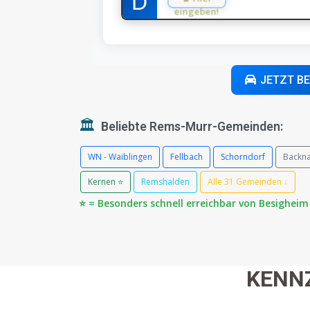
eingeben!
JETZT B
🏛️
Beliebte Rems-Murr-Gemeinden:
WN - Waiblingen
Fellbach
Schorndorf
Backn
Kernen ⭐
Remshalden
Alle 31 Gemeinden ↓
⭐ = Besonders schnell erreichbar von Besigheim
KENN