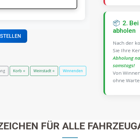
📦
2. Bei
abholen
ESTELLEN
Nach der k
Sie Ihre Ke
Abholung na
samstags!
ang
Korb ⭐
Weinstadt ⭐
Winnenden
Von Winnend
ohne Warte
ZEICHEN FÜR ALLE FAHRZEUG