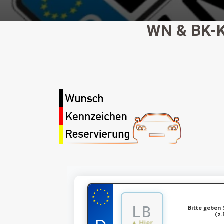
WN & BK-
★
★
★
★
★
★
★
★
★
★
★
★
Bitte geben 
(z.
▲ Hier