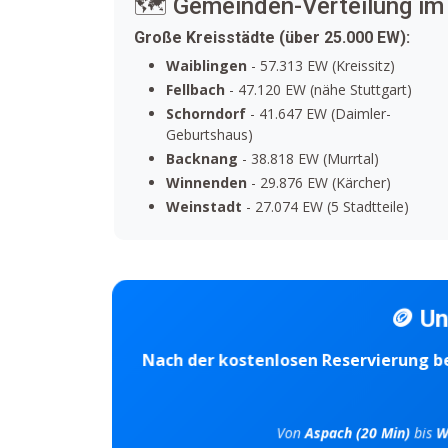
🗺️ Gemeinden-Verteilung im
Große Kreisstädte (über 25.000 EW):
Waiblingen
- 57.313 EW (Kreissitz)
Fellbach
- 47.120 EW (nähe Stuttgart)
Schorndorf
- 41.647 EW (Daimler-
Geburtshaus)
Backnang
- 38.818 EW (Murrtal)
Winnenden
- 29.876 EW (Kärcher)
Weinstadt
- 27.074 EW (5 Stadtteile)
🪙 Un
Nach der kostenlosen Reservierung bei
Von
Aspach (20 Min)
bis
Wa