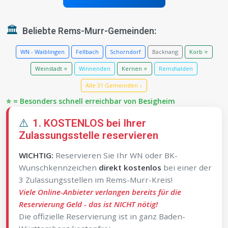
🏛️
Beliebte Rems-Murr-Gemeinden:
WN - Waiblingen
Fellbach
Schorndorf
Backnang
Korb ⭐
Weinstadt ⭐
Winnenden
Kernen ⭐
Remshalden
Alle 31 Gemeinden ↓
⭐ = Besonders schnell erreichbar von Besigheim
⚠️
1. KOSTENLOS bei Ihrer
Zulassungsstelle reservieren
WICHTIG:
Reservieren Sie Ihr WN oder BK-
Wunschkennzeichen
direkt kostenlos
bei einer der
3 Zulassungsstellen im Rems-Murr-Kreis!
Viele Online-Anbieter verlangen bereits für die
Reservierung Geld - das ist NICHT nötig!
Die offizielle Reservierung ist in ganz Baden-