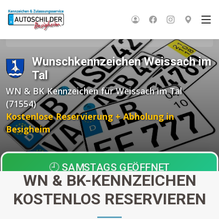
Startseite
Wunschkennzeichen BW
Rems-Murr-Kreis
Weissach im Tal
Wunschkennzeichen Weissach im
Tal
WN & BK Kennzeichen für Weissach im Tal
(71554)
Kostenlose Reservierung + Abholung in
Besigheim
🕘 SAMSTAGS GEÖFFNET
WN & BK-KENNZEICHEN
Einziger Anbieter in der Region!
KOSTENLOS RESERVIEREN
Abholung nach
30 Minuten