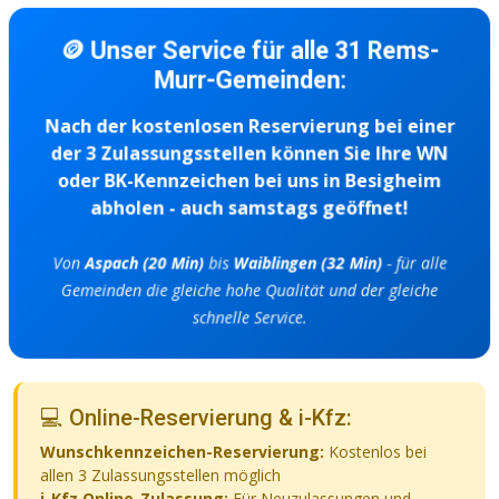
🪙 Unser Service für alle 31 Rems-
Murr-Gemeinden:
Nach der kostenlosen Reservierung bei einer
der 3 Zulassungsstellen können Sie Ihre WN
oder BK-Kennzeichen bei uns in Besigheim
abholen - auch samstags geöffnet!
Von
Aspach (20 Min)
bis
Waiblingen (32 Min)
- für alle
Gemeinden die gleiche hohe Qualität und der gleiche
schnelle Service.
💻 Online-Reservierung & i-Kfz:
Wunschkennzeichen-Reservierung:
Kostenlos bei
allen 3 Zulassungsstellen möglich
i-Kfz Online-Zulassung:
Für Neuzulassungen und