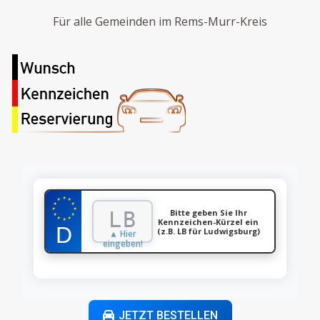
Für alle Gemeinden im Rems-Murr-Kreis
★
★
★
★
★
★
★
Bitte geben Sie Ihr
★
★
★
★
Kennzeichen-Kürzel ein
★
(z.B. LB für Ludwigsburg)
▲ Hier
eingeben!
JETZT BESTELLEN