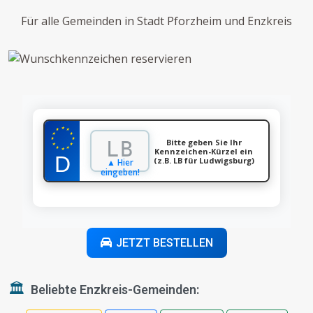
Für alle Gemeinden in Stadt Pforzheim und Enzkreis
★
★
★
★
★
★
★
Bitte geben Sie Ihr
★
★
★
★
Kennzeichen-Kürzel ein
★
(z.B. LB für Ludwigsburg)
▲ Hier
eingeben!
JETZT BESTELLEN
🏛️
Beliebte Enzkreis-Gemeinden: