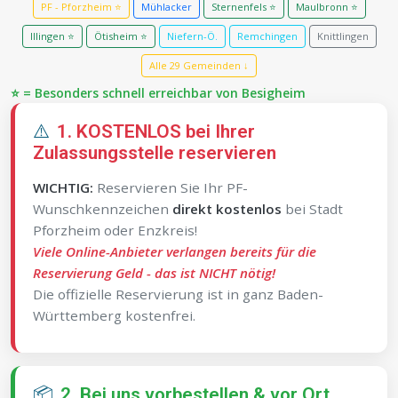
PF - Pforzheim ⭐
Mühlacker
Sternenfels ⭐
Maulbronn ⭐
Illingen ⭐
Ötisheim ⭐
Niefern-Ö.
Remchingen
Knittlingen
Alle 29 Gemeinden ↓
⭐ = Besonders schnell erreichbar von Besigheim
⚠️
1. KOSTENLOS bei Ihrer
Zulassungsstelle reservieren
WICHTIG:
Reservieren Sie Ihr PF-
Wunschkennzeichen
direkt kostenlos
bei Stadt
Pforzheim oder Enzkreis!
Viele Online-Anbieter verlangen bereits für die
Reservierung Geld - das ist NICHT nötig!
Die offizielle Reservierung ist in ganz Baden-
Württemberg kostenfrei.
📦
2. Bei uns vorbestellen & vor Ort