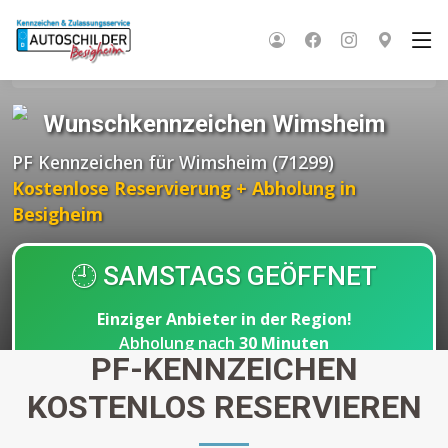
Startseite
Wunschkennzeichen BW
Enzkreis
Wimsheim
Wunschkennzeichen Wimsheim
PF Kennzeichen für Wimsheim (71299)
Kostenlose Reservierung + Abholung in
Besigheim
🕘 SAMSTAGS GEÖFFNET
Einziger Anbieter in der Region!
Abholung nach
30 Minuten
PF-KENNZEICHEN
KOSTENLOS RESERVIEREN