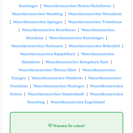
|
|
Knittlingen
Wunschkennzeichen Niefern-Öschelbronn
|
Wunschkennzeichen Wurmberg
Wunschkennzeichen Wiernsheim
|
|
Wunschkennzeichen Ispringen
Wunschkennzeichen Tiefenbronn
|
|
Wunschkennzeichen Kieselbronn
Wunschkennzeichen
|
|
Mönsheim
Wunschkennzeichen Remchingen
|
|
Wunschkennzeichen Neuhausen
Wunschkennzeichen Birkenfeld
|
Wunschkennzeichen Kämpfelbach
Wunschkennzeichen
|
|
Heimsheim
Wunschkennzeichen Königsbach-Stein
|
Wunschkennzeichen Ölbronn-Dürrn
Wunschkennzeichen
|
|
Eisingen
Wunschkennzeichen Wimsheim
Wunschkennzeichen
|
|
Friolzheim
Wunschkennzeichen Neulingen
Wunschkennzeichen
|
|
Keltern
Wunschkennzeichen Straubenhardt
Wunschkennzeichen
|
Neuenbürg
Wunschkennzeichen Engelsbrand
💡 Wussten Sie schon?