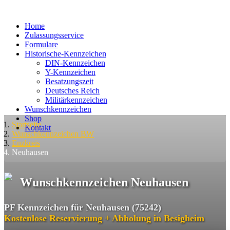
Home
Zulassungsservice
Formulare
Historische-Kennzeichen
DIN-Kennzeichen
Y-Kennzeichen
Besatzungszeit
Deutsches Reich
Militärkennzeichen
Wunschkennzeichen
Shop
Startseite
Kontakt
Wunschkennzeichen BW
Enzkreis
Neuhausen
Wunschkennzeichen Neuhausen
PF Kennzeichen für Neuhausen (75242)
Kostenlose Reservierung + Abholung in Besigheim