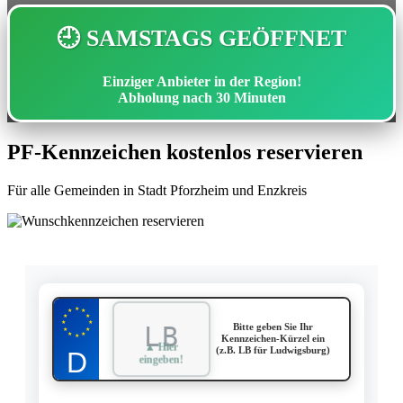
🕘 SAMSTAGS GEÖFFNET
Einziger Anbieter in der Region!
Abholung nach
30 Minuten
PF-Kennzeichen kostenlos reservieren
Für alle Gemeinden in Stadt Pforzheim und Enzkreis
★
★
★
★
★
★
★
Bitte geben Sie Ihr
★
★
★
★
★
Kennzeichen-Kürzel ein
▲ Hier
(z.B. LB für Ludwigsburg)
eingeben!