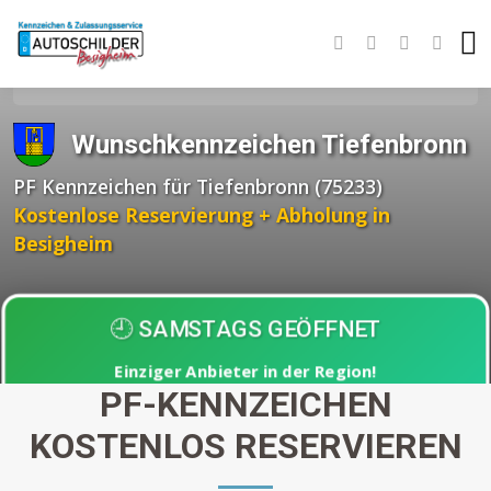
Startseite
Wunschkennzeichen BW
Enzkreis
Tiefenbronn
Wunschkennzeichen Tiefenbronn
PF Kennzeichen für Tiefenbronn (75233)
Kostenlose Reservierung + Abholung in
Besigheim
🕘 SAMSTAGS GEÖFFNET
Einziger Anbieter in der Region!
PF-KENNZEICHEN
Abholung nach
30 Minuten
KOSTENLOS RESERVIEREN