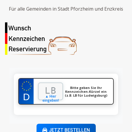
Für alle Gemeinden in Stadt Pforzheim und Enzkreis
★
★
★
★
★
★
★
Bitte geben Sie Ihr
★
★
★
★
Kennzeichen-Kürzel ein
★
(z.B. LB für Ludwigsburg)
▲ Hier
eingeben!
JETZT BESTELLEN