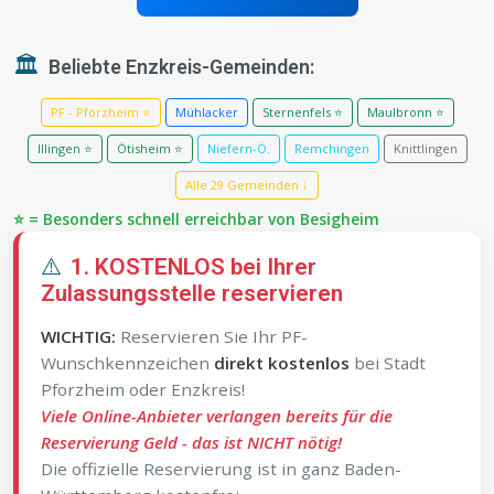
🏛️
Beliebte Enzkreis-Gemeinden:
PF - Pforzheim ⭐
Mühlacker
Sternenfels ⭐
Maulbronn ⭐
Illingen ⭐
Ötisheim ⭐
Niefern-Ö.
Remchingen
Knittlingen
Alle 29 Gemeinden ↓
⭐ = Besonders schnell erreichbar von Besigheim
⚠️
1. KOSTENLOS bei Ihrer
Zulassungsstelle reservieren
WICHTIG:
Reservieren Sie Ihr PF-
Wunschkennzeichen
direkt kostenlos
bei Stadt
Pforzheim oder Enzkreis!
Viele Online-Anbieter verlangen bereits für die
Reservierung Geld - das ist NICHT nötig!
Die offizielle Reservierung ist in ganz Baden-