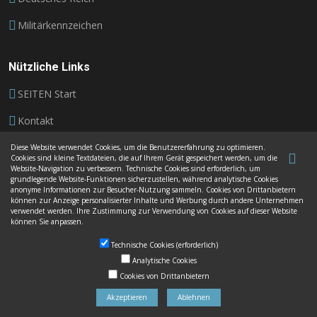
Militärkennzeichen
Nützliche Links
SEITEN Start
Kontakt
Impressum
Diese Website verwendet Cookies, um die Benutzererfahrung zu optimieren.
Cookies sind kleine Textdateien, die auf Ihrem Gerät gespeichert werden, um die
Website-Navigation zu verbessern. Technische Cookies sind erforderlich, um
Datenschutz
grundlegende Website-Funktionen sicherzustellen, während analytische Cookies
anonyme Informationen zur Besucher-Nutzung sammeln. Cookies von Drittanbietern
AGB
können zur Anzeige personalisierter Inhalte und Werbung durch andere Unternehmen
verwendet werden. Ihre Zustimmung zur Verwendung von Cookies auf dieser Website
können Sie anpassen.
Technische Cookies (erforderlich)
Analytische Cookies
Cookies von Drittanbietern
© Urheberrechte
Autoschilder Besigheim
. Alle Rechte
vorbehalten
2026.
Akzeptieren
Ablehnen