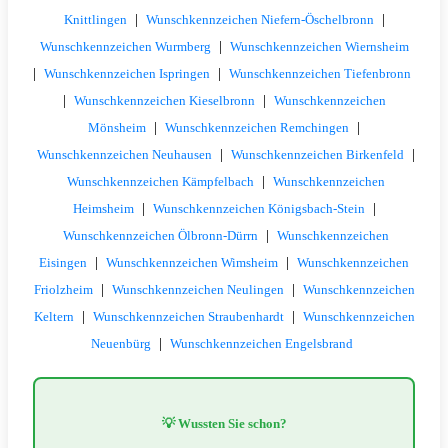
|
|
Knittlingen
Wunschkennzeichen Niefern-Öschelbronn
|
Wunschkennzeichen Wurmberg
Wunschkennzeichen Wiernsheim
|
|
Wunschkennzeichen Ispringen
Wunschkennzeichen Tiefenbronn
|
|
Wunschkennzeichen Kieselbronn
Wunschkennzeichen
|
|
Mönsheim
Wunschkennzeichen Remchingen
|
|
Wunschkennzeichen Neuhausen
Wunschkennzeichen Birkenfeld
|
Wunschkennzeichen Kämpfelbach
Wunschkennzeichen
|
|
Heimsheim
Wunschkennzeichen Königsbach-Stein
|
Wunschkennzeichen Ölbronn-Dürrn
Wunschkennzeichen
|
|
Eisingen
Wunschkennzeichen Wimsheim
Wunschkennzeichen
|
|
Friolzheim
Wunschkennzeichen Neulingen
Wunschkennzeichen
|
|
Keltern
Wunschkennzeichen Straubenhardt
Wunschkennzeichen
|
Neuenbürg
Wunschkennzeichen Engelsbrand
💡 Wussten Sie schon?