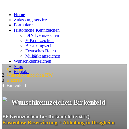
Home
Zulassungsservice
Formulare
Historische-Kennzeichen
DIN-Kennzeichen
Y-Kennzeichen
Besatzungszeit
Deutsches Reich
Militärkennzeichen
Wunschkennzeichen
Shop
Startseite
Kontakt
Wunschkennzeichen BW
Enzkreis
Birkenfeld
Wunschkennzeichen Birkenfeld
PF Kennzeichen für Birkenfeld (75217)
Kostenlose Reservierung + Abholung in Besigheim