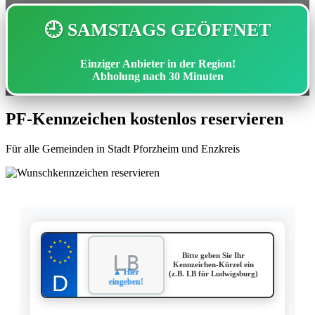
🕘 SAMSTAGS GEÖFFNET
Einziger Anbieter in der Region!
Abholung nach
30 Minuten
PF-Kennzeichen kostenlos reservieren
Für alle Gemeinden in Stadt Pforzheim und Enzkreis
★
★
★
★
★
★
★
Bitte geben Sie Ihr
★
★
★
★
★
Kennzeichen-Kürzel ein
▲ Hier
(z.B. LB für Ludwigsburg)
eingeben!