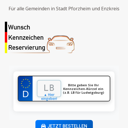
Für alle Gemeinden in Stadt Pforzheim und Enzkreis
★
★
★
★
★
★
★
Bitte geben Sie Ihr
★
★
★
★
Kennzeichen-Kürzel ein
★
(z.B. LB für Ludwigsburg)
▲ Hier
eingeben!
JETZT BESTELLEN