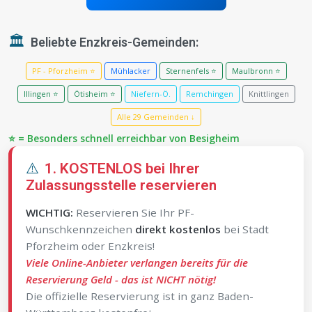
🏛️
Beliebte Enzkreis-Gemeinden:
PF - Pforzheim ⭐
Mühlacker
Sternenfels ⭐
Maulbronn ⭐
Illingen ⭐
Ötisheim ⭐
Niefern-Ö.
Remchingen
Knittlingen
Alle 29 Gemeinden ↓
⭐ = Besonders schnell erreichbar von Besigheim
⚠️
1. KOSTENLOS bei Ihrer
Zulassungsstelle reservieren
WICHTIG:
Reservieren Sie Ihr PF-
Wunschkennzeichen
direkt kostenlos
bei Stadt
Pforzheim oder Enzkreis!
Viele Online-Anbieter verlangen bereits für die
Reservierung Geld - das ist NICHT nötig!
Die offizielle Reservierung ist in ganz Baden-