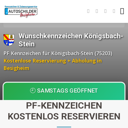
Startseite
Wunschkennzeichen BW
Enzkreis
Königsbach-Stein
Wunschkennzeichen Königsbach-
Stein
PF Kennzeichen für Königsbach-Stein (75203)
Kostenlose Reservierung + Abholung in
Besigheim
🕘 SAMSTAGS GEÖFFNET
Einziger Anbieter in der Region!
PF-KENNZEICHEN
Abholung nach
30 Minuten
KOSTENLOS RESERVIEREN