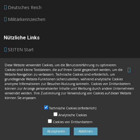
Deutsches Reich
Militärkennzeichen
Nützliche Links
SEITEN Start
Kontakt
Diese Website verwendet Cookies, um die Benutzererfahrung zu optimieren.
Cookies sind kleine Textdateien, die auf Ihrem Gerät gespeichert werden, um die
Impressum
Website-Navigation zu verbessern. Technische Cookies sind erforderlich, um
grundlegende Website-Funktionen sicherzustellen, während analytische Cookies
anonyme Informationen zur Besucher-Nutzung sammeln. Cookies von Drittanbietern
Datenschutz
können zur Anzeige personalisierter Inhalte und Werbung durch andere Unternehmen
verwendet werden. Ihre Zustimmung zur Verwendung von Cookies auf dieser Website
AGB
können Sie anpassen.
Technische Cookies (erforderlich)
Analytische Cookies
Cookies von Drittanbietern
Akzeptieren
Ablehnen
© Urheberrechte
Autoschilder Besigheim
. Alle Rechte
vorbehalten
2026.