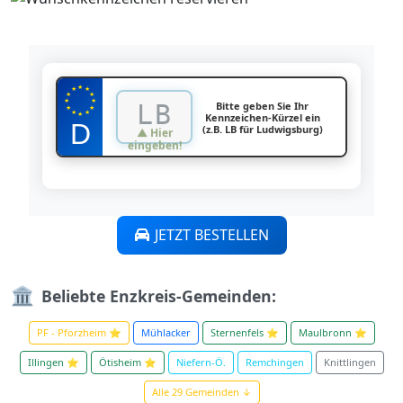
★
★
★
★
★
★
★
Bitte geben Sie Ihr
★
★
★
★
Kennzeichen-Kürzel ein
★
(z.B. LB für Ludwigsburg)
▲ Hier
eingeben!
JETZT BESTELLEN
🏛️
Beliebte Enzkreis-Gemeinden:
PF - Pforzheim ⭐
Mühlacker
Sternenfels ⭐
Maulbronn ⭐
Illingen ⭐
Ötisheim ⭐
Niefern-Ö.
Remchingen
Knittlingen
Alle 29 Gemeinden ↓