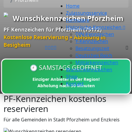
Pforzheim
Home
Zulassungsservice
Wunschkennzeichen Pforzheim
Formulare
Historische-Kennzeichen
PF Kennzeichen für Pforzheim (75172)
DIN-Kennzeichen
Kostenlose Reservierung + Abholung in
Y-Kennzeichen
Besigheim
Besatzungszeit
Deutsches Reich
Militärkennzeichen
🕘 SAMSTAGS GEÖFFNET
Wunschkennzeichen
Shop
Einziger Anbieter in der Region!
Kontakt
Abholung nach
30 Minuten
PF-Kennzeichen kostenlos
reservieren
Für alle Gemeinden in Stadt Pforzheim und Enzkreis