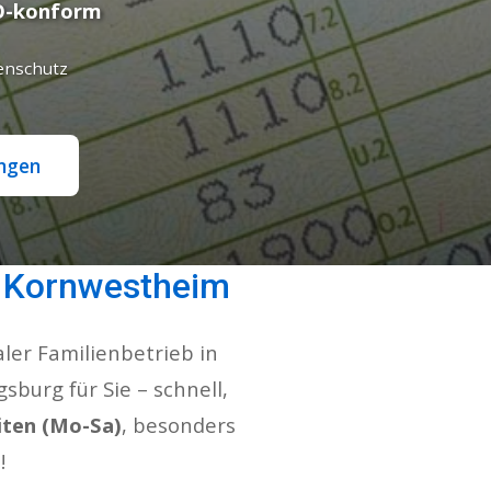
-konform
enschutz
ungen
r Kornwestheim
er Familienbetrieb in
sburg für Sie – schnell,
iten (Mo-Sa)
, besonders
!