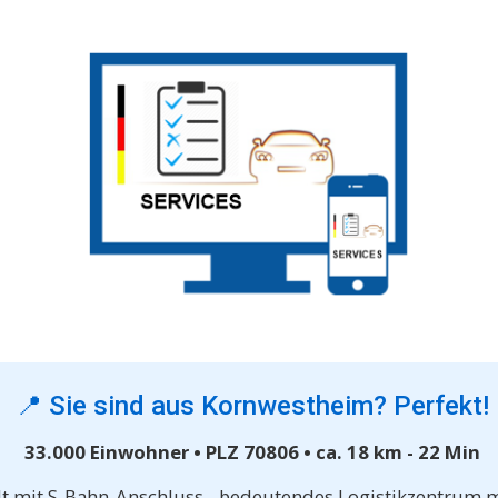
📍 Sie sind aus Kornwestheim? Perfekt!
33.000 Einwohner • PLZ 70806 • ca. 18 km - 22 Min
dt mit S-Bahn-Anschluss - bedeutendes Logistikzentrum 