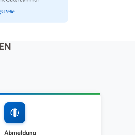
sstelle
EN
🔴
Abmeldung