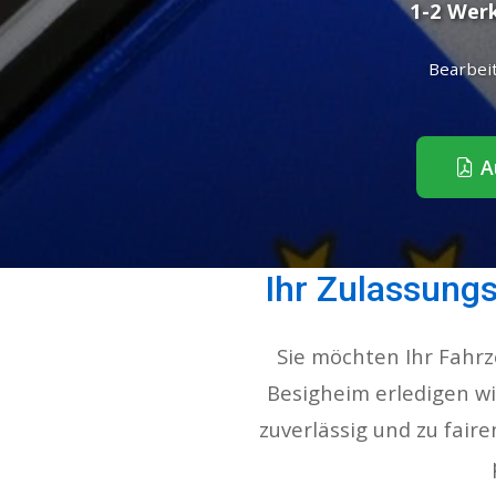
1-2 Wer
Bearbei
Au
Ihr Zulassung
Sie möchten Ihr Fahr
Besigheim erledigen wir
zuverlässig und zu fair