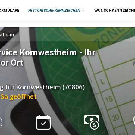
ORMULARE
HISTORISCHE-KENNZEICHEN
WUNSCHKENNZEICH
stheim
vice Kornwestheim - Ihr
or Ort
ng für Kornwestheim (70806)
o-Sa geöffnet