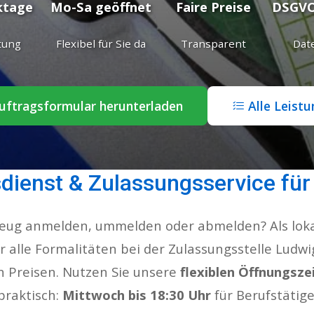
ktage
Mo-Sa geöffnet
Faire Preise
DSGVO
tung
Flexibel für Sie da
Transparent
Dat
ftragsformular herunterladen
Alle Leist
sdienst & Zulassungsservice fü
zeug anmelden, ummelden oder abmelden? Als lokal
 alle Formalitäten bei der Zulassungsstelle Ludwig
en Preisen. Nutzen Sie unsere
flexiblen Öffnungsze
praktisch:
Mittwoch bis 18:30 Uhr
für Berufstätige