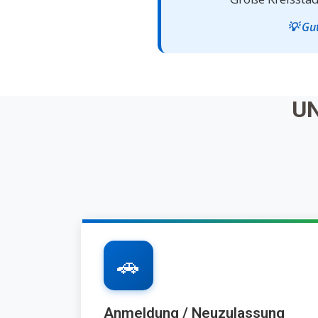
💡 Gu
U
🚗
Anmeldung / Neuzulassung