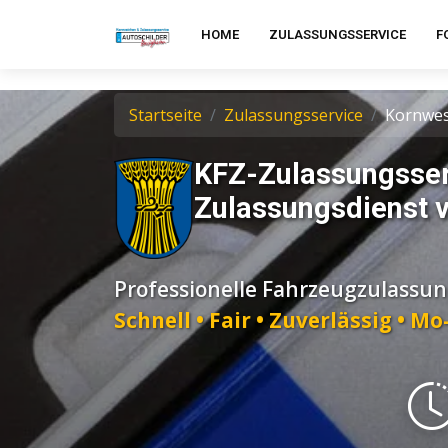
HOME
ZULASSUNGSSERVICE
F
Startseite
Zulassungsservice
Kornwe
KFZ-Zulassungsser
Zulassungsdienst v
Professionelle Fahrzeugzulassu
Schnell • Fair • Zuverlässig • M