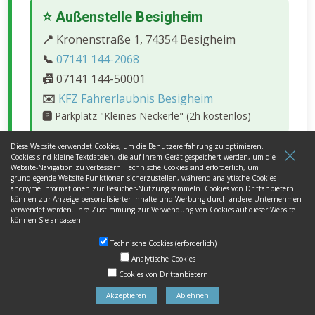
⭐ Außenstelle Besigheim
📍
Kronenstraße 1, 74354 Besigheim
📞
07141 144-2068
📠
07141 144-50001
✉️
KFZ Fahrerlaubnis Besigheim
🅿️
Parkplatz "Kleines Neckerle" (2h kostenlos)
Diese Website verwendet Cookies, um die Benutzererfahrung zu optimieren.
Außenstelle Vaihingen/Enz
Cookies sind kleine Textdateien, die auf Ihrem Gerät gespeichert werden, um die
Website-Navigation zu verbessern. Technische Cookies sind erforderlich, um
📍
Franckstraße 20, 71665 Vaihingen
grundlegende Website-Funktionen sicherzustellen, während analytische Cookies
anonyme Informationen zur Besucher-Nutzung sammeln. Cookies von Drittanbietern
📞
07141 144-2067
können zur Anzeige personalisierter Inhalte und Werbung durch andere Unternehmen
verwendet werden. Ihre Zustimmung zur Verwendung von Cookies auf dieser Website
📠
07141 144-59324
können Sie anpassen.
Außenstelle Gerlingen
Technische Cookies (erforderlich)
📍
Schillerstraße 63, 70839 Gerlingen
Analytische Cookies
Cookies von Drittanbietern
📞
07141 144-2069
Akzeptieren
Ablehnen
📠
07141 144-53700