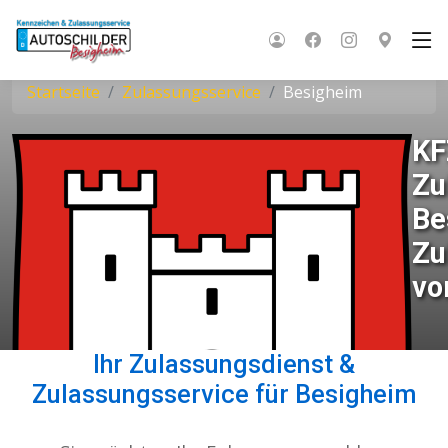
Startseite
Zulassungsservice
Besigheim
KF
Zu
Be
Zu
vo
Ihr Zulassungsdienst &
Zulassungsservice für Besigheim