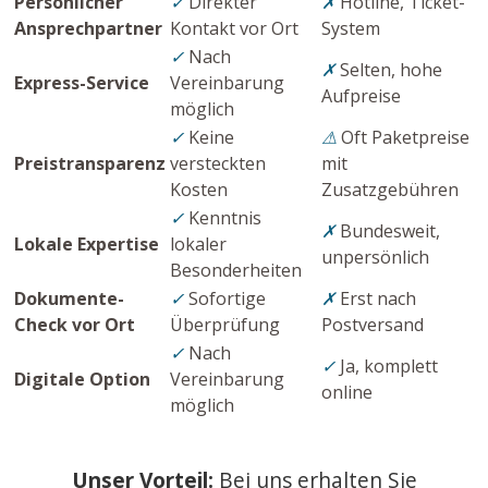
Persönlicher
✓
Direkter
✗
Hotline, Ticket-
Ansprechpartner
Kontakt vor Ort
System
✓
Nach
✗
Selten, hohe
Express-Service
Vereinbarung
Aufpreise
möglich
✓
Keine
⚠
Oft Paketpreise
Preistransparenz
versteckten
mit
Kosten
Zusatzgebühren
✓
Kenntnis
✗
Bundesweit,
Lokale Expertise
lokaler
unpersönlich
Besonderheiten
Dokumente-
✓
Sofortige
✗
Erst nach
Check vor Ort
Überprüfung
Postversand
✓
Nach
✓
Ja, komplett
Digitale Option
Vereinbarung
online
möglich
Unser Vorteil:
Bei uns erhalten Sie