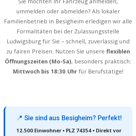
Sie möchten Ihr Fahrzeug anmelden,
ummelden oder abmelden? Als lokaler
Familienbetrieb in Besigheim erledigen wir alle
Formalitäten bei der Zulassungsstelle
Ludwigsburg für Sie – schnell, zuverlässig und
Professionelle Fahrzeugzulassung für
zu fairen Preisen. Nutzen Sie unsere
flexiblen
Besigheim (74354)
Öffnungszeiten (Mo-Sa)
, besonders praktisch:
Schnell • Fair • Zuverlässig • Mo-Sa
Mittwoch bis 18:30 Uhr
für Berufstätige!
geöffnet
1-2 Werktage
Bearbeitung
Mo-Sa geöffnet
Flexibel für Sie da
Faire Preise
📍 Sie sind aus Besigheim? Perfekt!
Transparent
DSGVO-konform
12.500 Einwohner • PLZ 74354 • Direkt vor