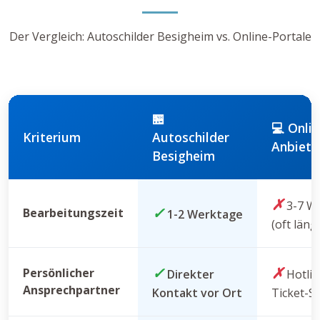
Der Vergleich: Autoschilder Besigheim vs. Online-Portale
🏪
💻 Onlin
Kriterium
Autoschilder
Anbiete
Besigheim
✗
3-7 W
✓
Bearbeitungszeit
1-2 Werktage
(oft läng
✓
✗
Persönlicher
Direkter
Hotlin
Ansprechpartner
Kontakt vor Ort
Ticket-S