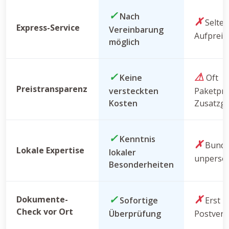
✓
Nach
✗
Selten
Express-Service
Vereinbarung
Aufpreis
möglich
✓
⚠
Keine
Oft
Preistransparenz
versteckten
Paketpre
Kosten
Zusatzg
✓
Kenntnis
✗
Bunde
Lokale Expertise
lokaler
unpersön
Besonderheiten
✓
✗
Dokumente-
Sofortige
Erst n
Check vor Ort
Überprüfung
Postver