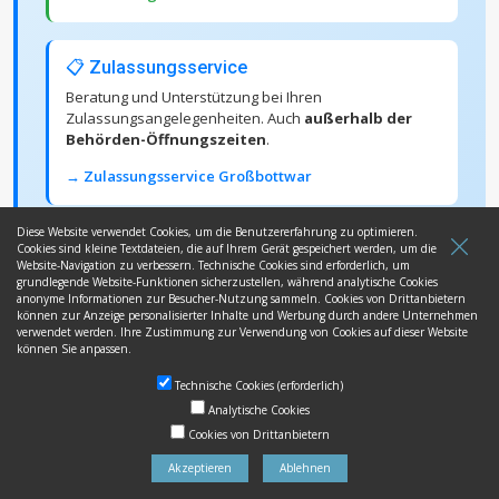
📋 Zulassungsservice
Beratung und Unterstützung bei Ihren
Zulassungsangelegenheiten. Auch
außerhalb der
Behörden-Öffnungszeiten
.
→ Zulassungsservice Großbottwar
Diese Website verwendet Cookies, um die Benutzererfahrung zu optimieren.
⚡ Kurzzeitkennzeichen
Cookies sind kleine Textdateien, die auf Ihrem Gerät gespeichert werden, um die
Website-Navigation zu verbessern. Technische Cookies sind erforderlich, um
Sie benötigen dringend ein Kurzzeitkennzeichen?
grundlegende Website-Funktionen sicherzustellen, während analytische Cookies
Schnelle Bearbeitung
für Überführung & Probefahrt.
anonyme Informationen zur Besucher-Nutzung sammeln. Cookies von Drittanbietern
können zur Anzeige personalisierter Inhalte und Werbung durch andere Unternehmen
verwendet werden. Ihre Zustimmung zur Verwendung von Cookies auf dieser Website
→ Kurzzeitkennzeichen Großbottwar
können Sie anpassen.
Technische Cookies (erforderlich)
⭐ Wunschkennzeichen
Analytische Cookies
Cookies von Drittanbietern
Ihr persönliches LB- oder VAI-Kennzeichen.
Reservierung + Prägung
alles an einem Ort
.
Akzeptieren
Ablehnen
→ Wunschkennzeichen Großbottwar