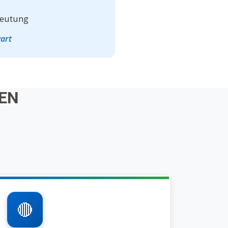
deutung
wart
EN
🔴