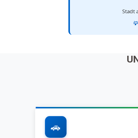
Stadt
💡
U
🚗