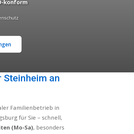
-konform
enschutz
ungen
r Steinheim an
er Familienbetrieb in
sburg für Sie – schnell,
iten (Mo-Sa)
, besonders