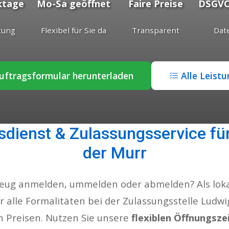
ktage
Mo-Sa geöffnet
Faire Preise
DSGVO
tung
Flexibel für Sie da
Transparent
Dat
ftragsformular herunterladen
Alle Leist
sdienst & Zulassungsservice fü
der Murr
zeug anmelden, ummelden oder abmelden? Als lokal
 alle Formalitäten bei der Zulassungsstelle Ludwig
en Preisen. Nutzen Sie unsere
flexiblen Öffnungsze