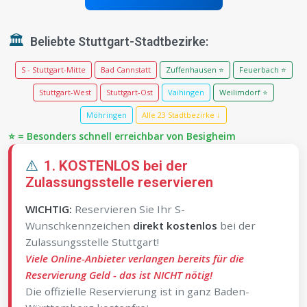
🏛️
Beliebte Stuttgart-Stadtbezirke:
S - Stuttgart-Mitte
Bad Cannstatt
Zuffenhausen ⭐
Feuerbach ⭐
Stuttgart-West
Stuttgart-Ost
Vaihingen
Weilimdorf ⭐
Möhringen
Alle 23 Stadtbezirke ↓
⭐ = Besonders schnell erreichbar von Besigheim
⚠️
1. KOSTENLOS bei der
Zulassungsstelle reservieren
WICHTIG:
Reservieren Sie Ihr S-
Wunschkennzeichen
direkt kostenlos
bei der
Zulassungsstelle Stuttgart!
Viele Online-Anbieter verlangen bereits für die
Reservierung Geld - das ist NICHT nötig!
Die offizielle Reservierung ist in ganz Baden-