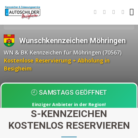
Startseite
Wunschkennzeichen BW
Stuttgart
Möhringen
Wunschkennzeichen Möhringen
WN & BK Kennzeichen für Möhringen (70567)
Kostenlose Reservierung + Abholung in
Besigheim
🕘 SAMSTAGS GEÖFFNET
Einziger Anbieter in der Region!
S-KENNZEICHEN
Abholung nach
30 Minuten
KOSTENLOS RESERVIEREN