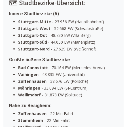
🗺️ Stadtbezirke-Übersicht:
Innere Stadtbezirke (5):
Stuttgart-Mitte
- 23.956 EW (Hauptbahnhof)
Stuttgart-West
- 52.668 EW (Schwabstraße)
Stuttgart-Ost
- 48.730 EW (Villa Berg)
Stuttgart-Süd
- 44.050 EW (Marienplatz)
Stuttgart-Nord
- 27.629 EW (Weißenhof)
Größte äußere Stadtbezirke:
Bad Cannstatt
- 70.164 EW (Mercedes-Arena)
Vaihingen
- 48.835 EW (Universität)
Zuffenhausen
- 38.676 EW (Porsche)
Möhringen
- 33.094 EW (SI-Centrum)
Weilimdorf
- 31.873 EW (Solitude)
Nähe zu Besigheim:
Zuffenhausen
- 22 Min Fahrt
Stammheim
- 22 Min Fahrt