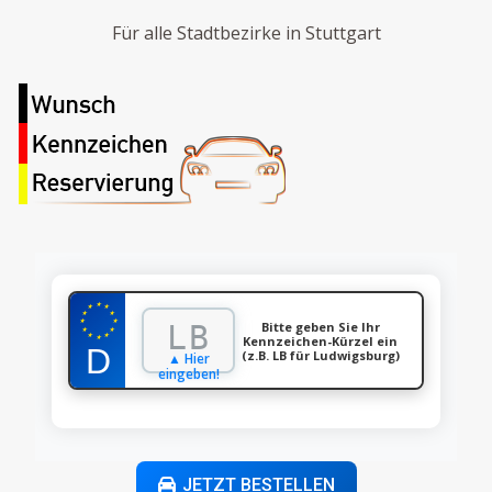
Für alle Stadtbezirke in Stuttgart
★
★
★
★
★
★
★
Bitte geben Sie Ihr
★
★
★
★
Kennzeichen-Kürzel ein
★
(z.B. LB für Ludwigsburg)
▲ Hier
eingeben!
JETZT BESTELLEN