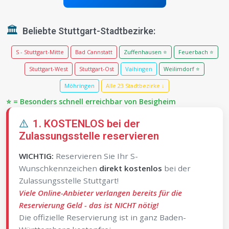
🏛️
Beliebte Stuttgart-Stadtbezirke:
S - Stuttgart-Mitte
Bad Cannstatt
Zuffenhausen ⭐
Feuerbach ⭐
Stuttgart-West
Stuttgart-Ost
Vaihingen
Weilimdorf ⭐
Möhringen
Alle 23 Stadtbezirke ↓
⭐ = Besonders schnell erreichbar von Besigheim
⚠️
1. KOSTENLOS bei der
Zulassungsstelle reservieren
WICHTIG:
Reservieren Sie Ihr S-
Wunschkennzeichen
direkt kostenlos
bei der
Zulassungsstelle Stuttgart!
Viele Online-Anbieter verlangen bereits für die
Reservierung Geld - das ist NICHT nötig!
Die offizielle Reservierung ist in ganz Baden-