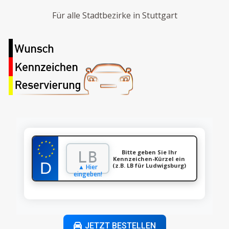
Für alle Stadtbezirke in Stuttgart
★
★
★
★
★
★
★
Bitte geben Sie Ihr
★
★
★
★
Kennzeichen-Kürzel ein
★
(z.B. LB für Ludwigsburg)
▲ Hier
eingeben!
JETZT BESTELLEN