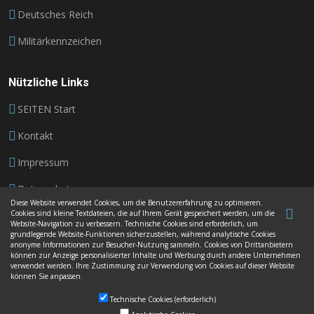
Deutsches Reich
Militärkennzeichen
Nützliche Links
SEITEN Start
Kontakt
Impressum
Datenschutz
Diese Website verwendet Cookies, um die Benutzererfahrung zu optimieren.
Cookies sind kleine Textdateien, die auf Ihrem Gerät gespeichert werden, um die
AGB
Website-Navigation zu verbessern. Technische Cookies sind erforderlich, um
grundlegende Website-Funktionen sicherzustellen, während analytische Cookies
anonyme Informationen zur Besucher-Nutzung sammeln. Cookies von Drittanbietern
können zur Anzeige personalisierter Inhalte und Werbung durch andere Unternehmen
verwendet werden. Ihre Zustimmung zur Verwendung von Cookies auf dieser Website
können Sie anpassen.
© Urheberrechte
Autoschilder Besigheim
. Alle Rechte
Technische Cookies (erforderlich)
vorbehalten
2026.