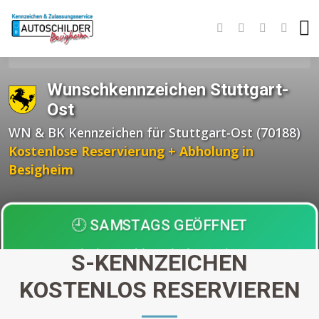
Startseite
Wunschkennzeichen BW
Stuttgart
Stuttgart-Ost
Wunschkennzeichen Stuttgart-
Ost
WN & BK Kennzeichen für Stuttgart-Ost (70188)
Kostenlose Reservierung + Abholung in
Besigheim
🕘 SAMSTAGS GEÖFFNET
Einziger Anbieter in der Region!
S-KENNZEICHEN
Abholung nach
30 Minuten
KOSTENLOS RESERVIEREN