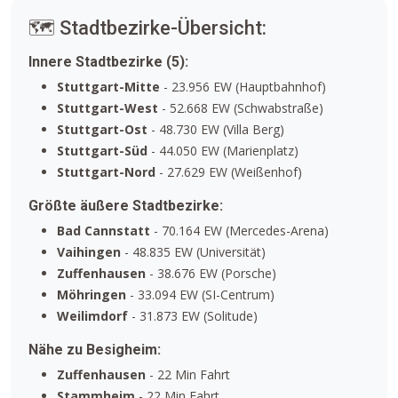
🗺️ Stadtbezirke-Übersicht:
Innere Stadtbezirke (5):
Stuttgart-Mitte
- 23.956 EW (Hauptbahnhof)
Stuttgart-West
- 52.668 EW (Schwabstraße)
Stuttgart-Ost
- 48.730 EW (Villa Berg)
Stuttgart-Süd
- 44.050 EW (Marienplatz)
Stuttgart-Nord
- 27.629 EW (Weißenhof)
Größte äußere Stadtbezirke:
Bad Cannstatt
- 70.164 EW (Mercedes-Arena)
Vaihingen
- 48.835 EW (Universität)
Zuffenhausen
- 38.676 EW (Porsche)
Möhringen
- 33.094 EW (SI-Centrum)
Weilimdorf
- 31.873 EW (Solitude)
Nähe zu Besigheim:
Zuffenhausen
- 22 Min Fahrt
Stammheim
- 22 Min Fahrt