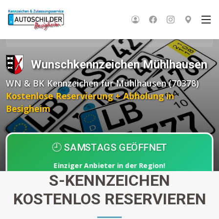
Startseite
Wunschkennzeichen BW
Stuttgart
Mühlhausen
Wunschkennzeichen Mühlhausen
WN & BK Kennzeichen für Mühlhausen (70378)
Kostenlose Reservierung + Abholung in
Besigheim
🕘 SAMSTAGS GEÖFFNET
Einziger Anbieter in der Region!
S-KENNZEICHEN
Abholung nach
30 Minuten
KOSTENLOS RESERVIEREN