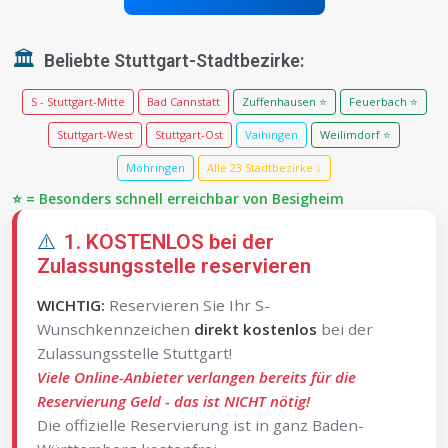
🏛️
Beliebte Stuttgart-Stadtbezirke:
S - Stuttgart-Mitte
Bad Cannstatt
Zuffenhausen ⭐
Feuerbach ⭐
Stuttgart-West
Stuttgart-Ost
Vaihingen
Weilimdorf ⭐
Möhringen
Alle 23 Stadtbezirke ↓
⭐ = Besonders schnell erreichbar von Besigheim
⚠️
1. KOSTENLOS bei der
Zulassungsstelle reservieren
WICHTIG:
Reservieren Sie Ihr S-
Wunschkennzeichen
direkt kostenlos
bei der
Zulassungsstelle Stuttgart!
Viele Online-Anbieter verlangen bereits für die
Reservierung Geld - das ist NICHT nötig!
Die offizielle Reservierung ist in ganz Baden-