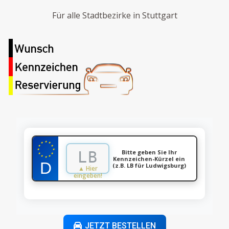
Für alle Stadtbezirke in Stuttgart
★
★
★
★
★
★
★
Bitte geben Sie Ihr
★
★
★
★
Kennzeichen-Kürzel ein
★
(z.B. LB für Ludwigsburg)
▲ Hier
eingeben!
JETZT BESTELLEN