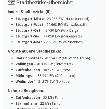
🗺️ Stadtbezirke-Übersicht:
Innere Stadtbezirke (5):
Stuttgart-Mitte
- 23.956 EW (Hauptbahnhof)
Stuttgart-West
- 52.668 EW (Schwabstraße)
Stuttgart-Ost
- 48.730 EW (Villa Berg)
Stuttgart-Süd
- 44.050 EW (Marienplatz)
Stuttgart-Nord
- 27.629 EW (Weißenhof)
Größte äußere Stadtbezirke:
Bad Cannstatt
- 70.164 EW (Mercedes-Arena)
Vaihingen
- 48.835 EW (Universität)
Zuffenhausen
- 38.676 EW (Porsche)
Möhringen
- 33.094 EW (SI-Centrum)
Weilimdorf
- 31.873 EW (Solitude)
Nähe zu Besigheim:
Zuffenhausen
- 22 Min Fahrt
Stammheim
- 22 Min Fahrt