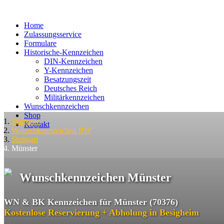
Home
Zulassungsservice
Formulare
Historische-Kennzeichen
DIN-Kennzeichen
Y-Kennzeichen
Besatzungszeit
Deutsches Reich
Militärkennzeichen
Wunschkennzeichen
Shop
Startseite
Kontakt
Wunschkennzeichen BW
Stuttgart
Münster
Wunschkennzeichen Münster
WN & BK Kennzeichen für Münster (70376)
Kostenlose Reservierung + Abholung in Besigheim