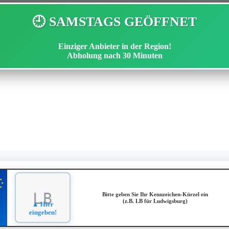
🕘 SAMSTAGS GEÖFFNET
Einziger Anbieter in der Region!
Abholung nach
30 Minuten
★
★
★
Bitte geben Sie Ihr Kennzeichen-Kürzel ein
(z.B. LB für Ludwigsburg)
▲ Hier
eingeben!