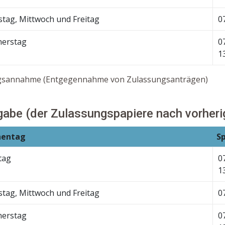
stag, Mittwoch und Freitag
0
erstag
0
1
gsannahme (Entgegennahme von Zulassungsanträgen)
abe (der Zulassungspapiere nach vorherig
entag
S
tag
0
1
stag, Mittwoch und Freitag
0
erstag
0