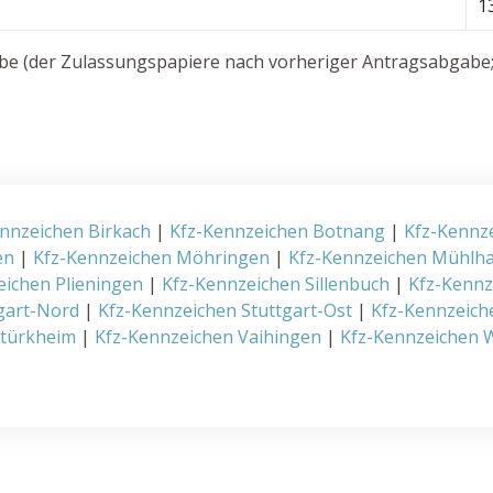
1
e (der Zulassungspapiere nach vorheriger Antragsabgabe; 
nnzeichen Birkach
|
Kfz-Kennzeichen Botnang
|
Kfz-Kennz
en
|
Kfz-Kennzeichen Möhringen
|
Kfz-Kennzeichen Mühlh
eichen Plieningen
|
Kfz-Kennzeichen Sillenbuch
|
Kfz-Kenn
gart-Nord
|
Kfz-Kennzeichen Stuttgart-Ost
|
Kfz-Kennzeich
rtürkheim
|
Kfz-Kennzeichen Vaihingen
|
Kfz-Kennzeichen