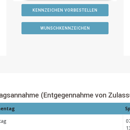
KENNZEICHEN VORBESTELLEN
WUNSCHKENNZEICHEN
ragsannahme (Entgegennahme von Zulass
entag
S
tag
0
1