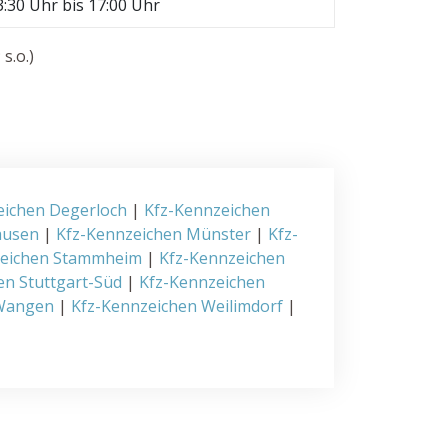
3:30 Uhr bis 17:00 Uhr
s.o.)
eichen Degerloch
|
Kfz-Kennzeichen
ausen
|
Kfz-Kennzeichen Münster
|
Kfz-
zeichen Stammheim
|
Kfz-Kennzeichen
en Stuttgart-Süd
|
Kfz-Kennzeichen
 Wangen
|
Kfz-Kennzeichen Weilimdorf
|