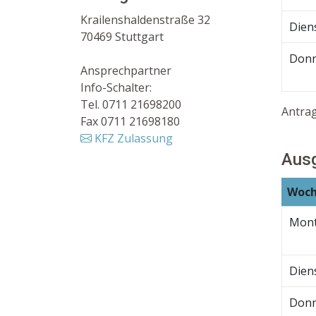
Krailenshaldenstraße 32
Dien
70469 Stuttgart
Donn
Ansprechpartner
Info-Schalter:
Tel. 0711 21698200
Antra
Fax 0711 21698180
KFZ Zulassung
Ausg
Woch
Mon
Dien
Donn