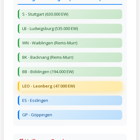
S - Stuttgart (630.000 EW)
LB - Ludwigsburg (535.000 EW)
WN - Waiblingen (Rems-Murr)
BK - Backnang (Rems-Murr)
BB - Böblingen (194.000 EW)
LEO - Leonberg (47.000 EW)
ES - Esslingen
GP - Göppingen