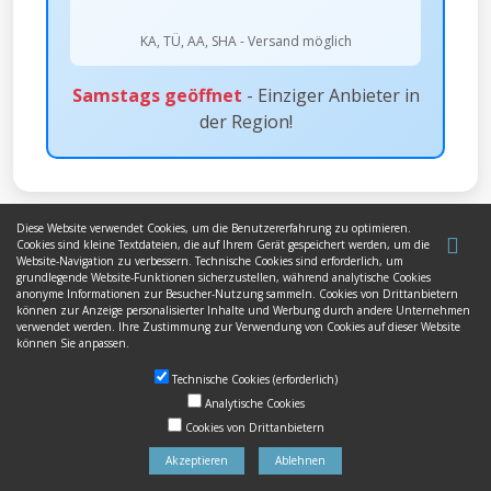
KA, TÜ, AA, SHA - Versand möglich
Samstags geöffnet
- Einziger Anbieter in
der Region!
Diese Website verwendet Cookies, um die Benutzererfahrung zu optimieren.
Cookies sind kleine Textdateien, die auf Ihrem Gerät gespeichert werden, um die
Website-Navigation zu verbessern. Technische Cookies sind erforderlich, um
HÄUFIGE FRAGEN ZU
grundlegende Website-Funktionen sicherzustellen, während analytische Cookies
anonyme Informationen zur Besucher-Nutzung sammeln. Cookies von Drittanbietern
WUNSCHKENNZEICHEN IN
können zur Anzeige personalisierter Inhalte und Werbung durch andere Unternehmen
verwendet werden. Ihre Zustimmung zur Verwendung von Cookies auf dieser Website
können Sie anpassen.
SINDELFINGEN
Technische Cookies (erforderlich)
Analytische Cookies
Cookies von Drittanbietern
Akzeptieren
Ablehnen
Welche Kennzeichen kann ich in Sindelfingen