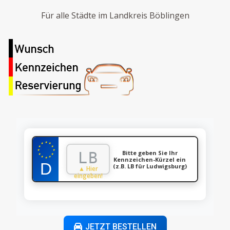
Für alle Städte im Landkreis Böblingen
★
★
★
★
★
★
★
Bitte geben Sie Ihr
★
★
★
★
Kennzeichen-Kürzel ein
★
(z.B. LB für Ludwigsburg)
▲ Hier
eingeben!
JETZT BESTELLEN