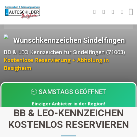
Startseite
Wunschkennzeichen BW
Landkreis Böblingen
Sindelfingen
Wunschkennzeichen Sindelfingen
BB & LEO Kennzeichen für Sindelfingen (71063)
Kostenlose Reservierung + Abholung in
Besigheim
🕘 SAMSTAGS GEÖFFNET
Einziger Anbieter in der Region!
BB & LEO-KENNZEICHEN
Abholung nach
30 Minuten
KOSTENLOS RESERVIEREN