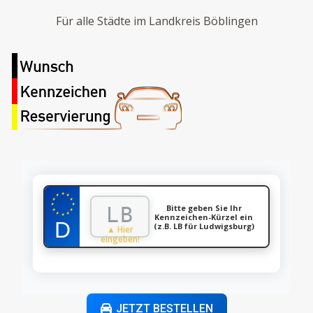
Für alle Städte im Landkreis Böblingen
★
★
★
★
★
★
★
Bitte geben Sie Ihr
★
★
★
★
Kennzeichen-Kürzel ein
★
(z.B. LB für Ludwigsburg)
▲ Hier
eingeben!
JETZT BESTELLEN