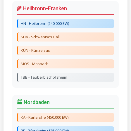
🌾 Heilbronn-Franken
HN - Heilbronn (540.000 EW)
SHA - Schwäbisch Hall
KÜN - Künzelsau
MOS - Mosbach
TBB - Tauberbischofsheim
🏭 Nordbaden
KA - Karlsruhe (450.000 EW)
PF - Pforzheim (125.000 EW)