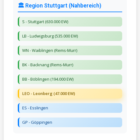
🏛️ Region Stuttgart (Nahbereich)
S - Stuttgart (630.000 EW)
LB - Ludwigsburg (535.000 EW)
WN - Waiblingen (Rems-Murr)
BK - Backnang (Rems-Murr)
BB - Böblingen (194.000 EW)
LEO - Leonberg (47.000 EW)
ES - Esslingen
GP - Göppingen