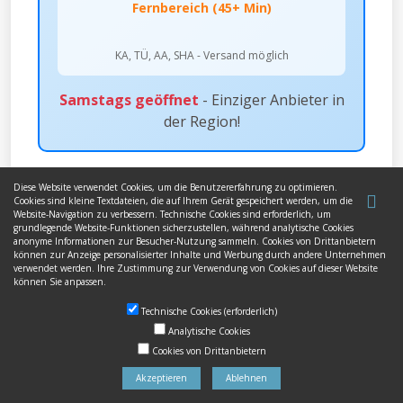
Fernbereich (45+ Min)
KA, TÜ, AA, SHA - Versand möglich
Samstags geöffnet
- Einziger Anbieter in
der Region!
Diese Website verwendet Cookies, um die Benutzererfahrung zu optimieren.
Cookies sind kleine Textdateien, die auf Ihrem Gerät gespeichert werden, um die
Website-Navigation zu verbessern. Technische Cookies sind erforderlich, um
grundlegende Website-Funktionen sicherzustellen, während analytische Cookies
HÄUFIGE FRAGEN ZU
anonyme Informationen zur Besucher-Nutzung sammeln. Cookies von Drittanbietern
können zur Anzeige personalisierter Inhalte und Werbung durch andere Unternehmen
verwendet werden. Ihre Zustimmung zur Verwendung von Cookies auf dieser Website
WUNSCHKENNZEICHEN IN
können Sie anpassen.
BÖBLINGEN
Technische Cookies (erforderlich)
Analytische Cookies
Cookies von Drittanbietern
Akzeptieren
Ablehnen