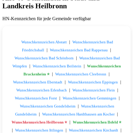
Landkreis Heilbronn
HN-Kennzeichen für jede Gemeinde verfügbar
|
Wunschkennzeichen Abstatt
Wunschkennzeichen Bad
|
|
Friedrichshall
Wunschkennzeichen Bad Rappenau
|
Wunschkennzeichen Bad Schönborn
Wunschkennzeichen Bad
|
|
Wimpfen
Wunschkennzeichen Beilstein
Wunschkennzeichen
|
|
Brackenheim ⭐
Wunschkennzeichen Cleebronn
|
|
Wunschkennzeichen Eberstadt
Wunschkennzeichen Eppingen
|
|
Wunschkennzeichen Erlenbach
Wunschkennzeichen Flein
|
|
Wunschkennzeichen Forst
Wunschkennzeichen Gemmingen
|
Wunschkennzeichen Gondelsheim
Wunschkennzeichen
|
|
Gundelsheim
Wunschkennzeichen Hardthausen am Kocher
|
Wunschkennzeichen Heilbronn ⭐
Wunschkennzeichen Ilsfeld ⭐
|
|
|
Wunschkennzeichen Ittlingen
Wunschkennzeichen Kirchardt