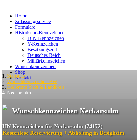
Home
Zulassungsservice
Formulare
Historische-Kennzeichen
DIN-Kennzeichen
Y-Kennzeichen
Besatzungszeit
Deutsches Reich
Militärkennzeichen
Wunschkennzeichen
Shop
Startseite
Kontakt
Wunschkennzeichen BW
Heilbronn Stadt & Landkreis
Neckarsulm
Wunschkennzeichen Neckarsulm
HN Kennzeichen für Neckarsulm (74172)
Kostenlose Reservierung + Abholung in Besigheim