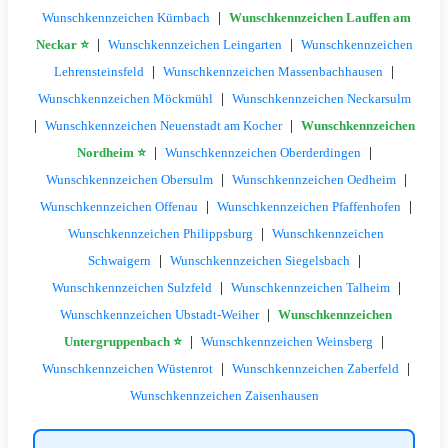
|
Wunschkennzeichen Kürnbach
Wunschkennzeichen Lauffen am
|
|
Neckar ⭐
Wunschkennzeichen Leingarten
Wunschkennzeichen
|
|
Lehrensteinsfeld
Wunschkennzeichen Massenbachhausen
|
Wunschkennzeichen Möckmühl
Wunschkennzeichen Neckarsulm
|
|
Wunschkennzeichen Neuenstadt am Kocher
Wunschkennzeichen
|
|
Nordheim ⭐
Wunschkennzeichen Oberderdingen
|
|
Wunschkennzeichen Obersulm
Wunschkennzeichen Oedheim
|
|
Wunschkennzeichen Offenau
Wunschkennzeichen Pfaffenhofen
|
Wunschkennzeichen Philippsburg
Wunschkennzeichen
|
|
Schwaigern
Wunschkennzeichen Siegelsbach
|
|
Wunschkennzeichen Sulzfeld
Wunschkennzeichen Talheim
|
Wunschkennzeichen Ubstadt-Weiher
Wunschkennzeichen
|
|
Untergruppenbach ⭐
Wunschkennzeichen Weinsberg
|
|
Wunschkennzeichen Wüstenrot
Wunschkennzeichen Zaberfeld
Wunschkennzeichen Zaisenhausen