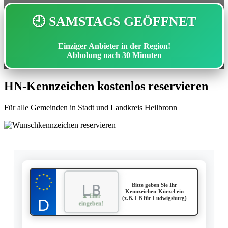
🕘 SAMSTAGS GEÖFFNET
Einziger Anbieter in der Region!
Abholung nach
30 Minuten
HN-Kennzeichen kostenlos reservieren
Für alle Gemeinden in Stadt und Landkreis Heilbronn
★
★
★
★
★
★
★
Bitte geben Sie Ihr
★
★
★
★
★
Kennzeichen-Kürzel ein
▲ Hier
(z.B. LB für Ludwigsburg)
eingeben!