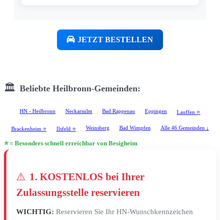
JETZT BESTELLEN
🏛️
Beliebte Heilbronn-Gemeinden:
HN - Heilbronn
Neckarsulm
Bad Rappenau
Eppingen
Lauffen ⭐
Weinsberg
Bad Wimpfen
Alle 46 Gemeinden ↓
Brackenheim ⭐
Ilsfeld ⭐
⭐ = Besonders schnell erreichbar von Besigheim
⚠️
1. KOSTENLOS bei Ihrer
Zulassungsstelle reservieren
WICHTIG:
Reservieren Sie Ihr HN-Wunschkennzeichen