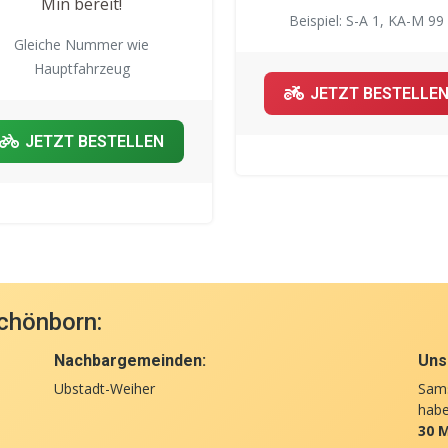
Min bereit!
Beispiel: S-A 1, KA-M 99
Gleiche Nummer wie
Hauptfahrzeug
JETZT BESTELLE
JETZT BESTELLEN
chönborn:
Nachbargemeinden:
Unse
Ubstadt-Weiher
Sams
hab
30 M