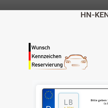
HN-KEN
★
★
★
★
★
★
★
★
★
★
★
★
Bitte geben 
(z.
▲ Hier