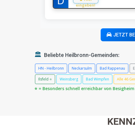
eingeben!
JETZT B
🏛️
Beliebte Heilbronn-Gemeinden:
HN - Heilbronn
Neckarsulm
Bad Rappenau
E
Ilsfeld ⭐
Weinsberg
Bad Wimpfen
Alle 46 G
⭐ = Besonders schnell erreichbar von Besigheim
KENN