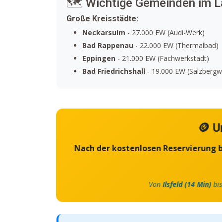
🗺️ Wichtige Gemeinden im L
Große Kreisstädte:
Neckarsulm
- 27.000 EW (Audi-Werk)
Bad Rappenau
- 22.000 EW (Thermalbad)
Eppingen
- 21.000 EW (Fachwerkstadt)
Bad Friedrichshall
- 19.000 EW (Salzbergw
🪙 U
Nach der kostenlosen Reservierung be
Von
Ilsfeld (14 Min)
bi