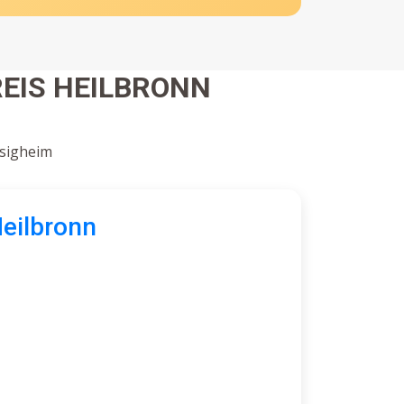
EIS HEILBRONN
esigheim
Heilbronn