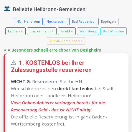
🏛️
Beliebte Heilbronn-Gemeinden:
HN - Heilbronn
Neckarsulm
Bad Rappenau
Eppingen
Lauffen ⭐
Brackenheim ⭐
Ilsfeld ⭐
Weinsberg
Bad Wimpfen
Alle 46 Gemeinden ↓
⭐ = Besonders schnell erreichbar von Besigheim
⚠️
1. KOSTENLOS bei Ihrer
Zulassungsstelle reservieren
WICHTIG:
Reservieren Sie Ihr HN-
Wunschkennzeichen
direkt kostenlos
bei Stadt
Heilbronn oder Landkreis Heilbronn!
Viele Online-Anbieter verlangen bereits für die
Reservierung Geld - das ist NICHT nötig!
Die offizielle Reservierung ist in ganz Baden-
Württemberg kostenfrei.