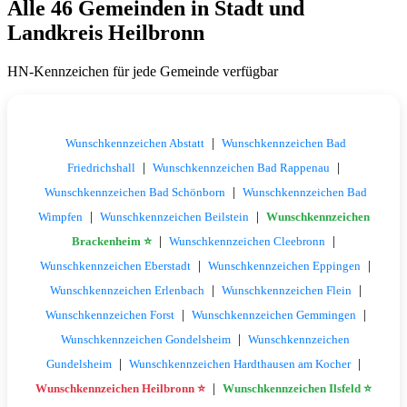
Alle 46 Gemeinden in Stadt und
Landkreis Heilbronn
HN-Kennzeichen für jede Gemeinde verfügbar
|
Wunschkennzeichen Abstatt
Wunschkennzeichen Bad
|
|
Friedrichshall
Wunschkennzeichen Bad Rappenau
|
Wunschkennzeichen Bad Schönborn
Wunschkennzeichen Bad
|
|
Wimpfen
Wunschkennzeichen Beilstein
Wunschkennzeichen
|
|
Brackenheim ⭐
Wunschkennzeichen Cleebronn
|
|
Wunschkennzeichen Eberstadt
Wunschkennzeichen Eppingen
|
|
Wunschkennzeichen Erlenbach
Wunschkennzeichen Flein
|
|
Wunschkennzeichen Forst
Wunschkennzeichen Gemmingen
|
Wunschkennzeichen Gondelsheim
Wunschkennzeichen
|
|
Gundelsheim
Wunschkennzeichen Hardthausen am Kocher
|
Wunschkennzeichen Heilbronn ⭐
Wunschkennzeichen Ilsfeld ⭐