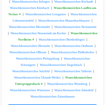
|
|
|
Wunschkennzeichen Ittlingen
Wunschkennzeichen Kirchardt
|
Wunschkennzeichen Kürnbach
Wunschkennzeichen Lauffen am
|
|
Neckar ⭐
Wunschkennzeichen Leingarten
Wunschkennzeichen
|
|
Lehrensteinsfeld
Wunschkennzeichen Massenbachhausen
|
Wunschkennzeichen Möckmühl
Wunschkennzeichen Neckarsulm
|
|
Wunschkennzeichen Neuenstadt am Kocher
Wunschkennzeichen
|
|
Nordheim ⭐
Wunschkennzeichen Oberderdingen
|
|
Wunschkennzeichen Obersulm
Wunschkennzeichen Oedheim
|
|
Wunschkennzeichen Offenau
Wunschkennzeichen Pfaffenhofen
|
Wunschkennzeichen Philippsburg
Wunschkennzeichen
|
|
Schwaigern
Wunschkennzeichen Siegelsbach
|
|
Wunschkennzeichen Sulzfeld
Wunschkennzeichen Talheim
|
Wunschkennzeichen Ubstadt-Weiher
Wunschkennzeichen
|
|
Untergruppenbach ⭐
Wunschkennzeichen Weinsberg
|
|
Wunschkennzeichen Wüstenrot
Wunschkennzeichen Zaberfeld
Wunschkennzeichen Zaisenhausen