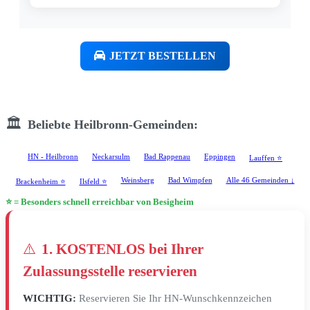
JETZT BESTELLEN
🏛️
Beliebte Heilbronn-Gemeinden:
HN - Heilbronn
Neckarsulm
Bad Rappenau
Eppingen
Lauffen ⭐
Weinsberg
Bad Wimpfen
Alle 46 Gemeinden ↓
Brackenheim ⭐
Ilsfeld ⭐
⭐ = Besonders schnell erreichbar von Besigheim
⚠️
1. KOSTENLOS bei Ihrer
Zulassungsstelle reservieren
WICHTIG:
Reservieren Sie Ihr HN-Wunschkennzeichen