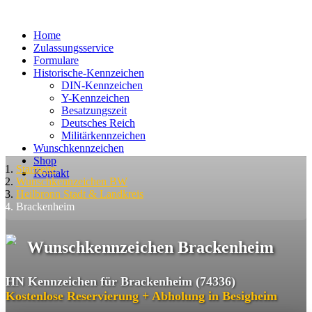
Home
Zulassungsservice
Formulare
Historische-Kennzeichen
DIN-Kennzeichen
Y-Kennzeichen
Besatzungszeit
Deutsches Reich
Militärkennzeichen
Wunschkennzeichen
Shop
Startseite
Kontakt
Wunschkennzeichen BW
Heilbronn Stadt & Landkreis
Brackenheim
Wunschkennzeichen Brackenheim
HN Kennzeichen für Brackenheim (74336)
Kostenlose Reservierung + Abholung in Besigheim