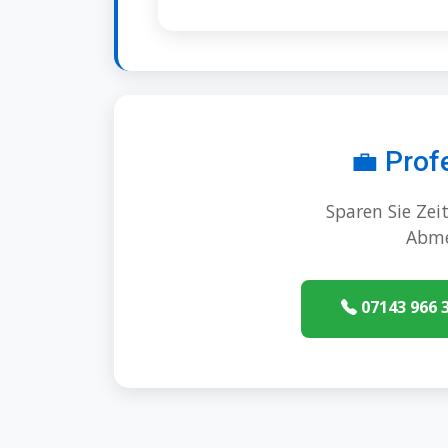
💼 Prof
Sparen Sie Ze
Abme
07143 966 3