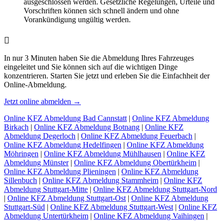
ausgeschlossen werden. Gesetzliche Regelungen, Urteile und
Vorschriften können sich schnell ändern und ohne
Vorankündigung ungültig werden.
In nur 3 Minuten haben Sie die Abmeldung Ihres Fahrzeuges
eingeleitet und Sie können sich auf die wichtigen Dinge
konzentrieren. Starten Sie jetzt und erleben Sie die Einfachheit der
Online-Abmeldung.
Jetzt online abmelden →
Online KFZ Abmeldung Bad Cannstatt
|
Online KFZ Abmeldung
Birkach
|
Online KFZ Abmeldung Botnang
|
Online KFZ
Abmeldung Degerloch
|
Online KFZ Abmeldung Feuerbach
|
Online KFZ Abmeldung Hedelfingen
|
Online KFZ Abmeldung
Möhringen
|
Online KFZ Abmeldung Mühlhausen
|
Online KFZ
Abmeldung Münster
|
Online KFZ Abmeldung Obertürkheim
|
Online KFZ Abmeldung Plieningen
|
Online KFZ Abmeldung
Sillenbuch
|
Online KFZ Abmeldung Stammheim
|
Online KFZ
Abmeldung Stuttgart-Mitte
|
Online KFZ Abmeldung Stuttgart-Nord
|
Online KFZ Abmeldung Stuttgart-Ost
|
Online KFZ Abmeldung
Stuttgart-Süd
|
Online KFZ Abmeldung Stuttgart-West
|
Online KFZ
Abmeldung Untertürkheim
|
Online KFZ Abmeldung Vaihingen
|