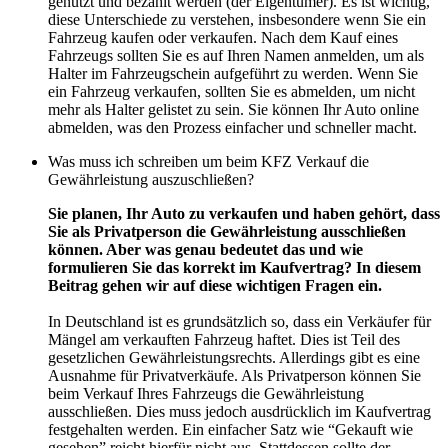
genutzt und bezahlt werden (der Eigentümer). Es ist wichtig,
diese Unterschiede zu verstehen, insbesondere wenn Sie ein
Fahrzeug kaufen oder verkaufen. Nach dem Kauf eines
Fahrzeugs sollten Sie es auf Ihren Namen anmelden, um als
Halter im Fahrzeugschein aufgeführt zu werden. Wenn Sie
ein Fahrzeug verkaufen, sollten Sie es abmelden, um nicht
mehr als Halter gelistet zu sein. Sie können Ihr Auto online
abmelden, was den Prozess einfacher und schneller macht.
Was muss ich schreiben um beim KFZ Verkauf die
Gewährleistung auszuschließen?
Sie planen, Ihr Auto zu verkaufen und haben gehört, dass
Sie als Privatperson die Gewährleistung ausschließen
können. Aber was genau bedeutet das und wie
formulieren Sie das korrekt im Kaufvertrag? In diesem
Beitrag gehen wir auf diese wichtigen Fragen ein.
In Deutschland ist es grundsätzlich so, dass ein Verkäufer für
Mängel am verkauften Fahrzeug haftet. Dies ist Teil des
gesetzlichen Gewährleistungsrechts. Allerdings gibt es eine
Ausnahme für Privatverkäufe. Als Privatperson können Sie
beim Verkauf Ihres Fahrzeugs die Gewährleistung
ausschließen. Dies muss jedoch ausdrücklich im Kaufvertrag
festgehalten werden. Ein einfacher Satz wie “Gekauft wie
gesehen” reicht hierfür nicht aus. Stattdessen sollte der