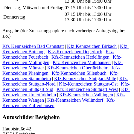
13:30 Uhr bis 15:00 Uhr
Dienstag, Mittwoch und Freitag
07:15 Uhr bis 13:00 Uhr
07:15 Uhr bis 13:00 Uhr
Donnerstag
13:30 Uhr bis 17:00 Uhr
Ausgabe (der Zulassungspapiere nach vorheriger Antragsabgabe;
s.o.)
Kfz-Kennzeichen Bad Cannstatt
|
Kfz-Kennzeichen Birkach
|
Kfz-
Kennzeichen Botnang
|
Kfz-Kennzeichen Degerloch
|
Kfz-
Kennzeichen Feuerbach
|
Kfz-Kennzeichen Hedelfingen
|
Kfz-
Kennzeichen Möhringen
|
Kfz-Kennzeichen Mühlhausen
|
Kfz-
Kennzeichen Münster
|
Kfz-Kennzeichen Obertürkheim
|
Kfz-
Kennzeichen Plieningen
|
Kfz-Kennzeichen Sillenbuch
|
Kfz-
Kennzeichen Stammheim
|
Kfz-Kennzeichen Stuttgart-Mitte
|
Kfz-
Kennzeichen Stuttgart-Nord
|
Kfz-Kennzeichen Stuttgart-Ost
|
Kfz-
Kennzeichen Stuttgart-Süd
|
Kfz-Kennzeichen Stuttgart-West
|
Kfz-
Kennzeichen Untertürkheim
|
Kfz-Kennzeichen Vaihingen
|
Kfz-
Kennzeichen Wangen
|
Kfz-Kennzeichen Weilimdorf
|
Kfz-
Kennzeichen Zuffenhausen
Autoschilder Besigheim
Hauptstraße 42