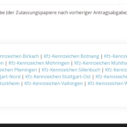
e (der Zulassungspapiere nach vorheriger Antragsabgabe; 
nnzeichen Birkach
|
Kfz-Kennzeichen Botnang
|
Kfz-Kennz
en
|
Kfz-Kennzeichen Möhringen
|
Kfz-Kennzeichen Mühlh
eichen Plieningen
|
Kfz-Kennzeichen Sillenbuch
|
Kfz-Kenn
gart-Nord
|
Kfz-Kennzeichen Stuttgart-Ost
|
Kfz-Kennzeich
rtürkheim
|
Kfz-Kennzeichen Vaihingen
|
Kfz-Kennzeichen