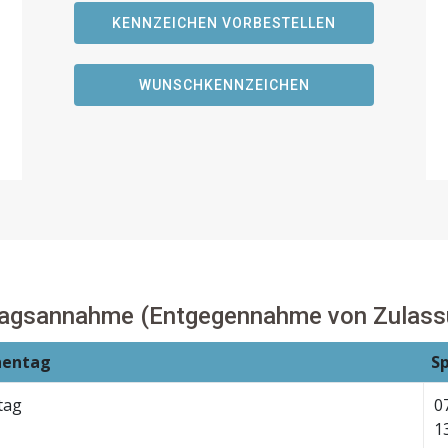
KENNZEICHEN VORBESTELLEN
WUNSCHKENNZEICHEN
ragsannahme (Entgegennahme von Zulass
entag
S
tag
0
1