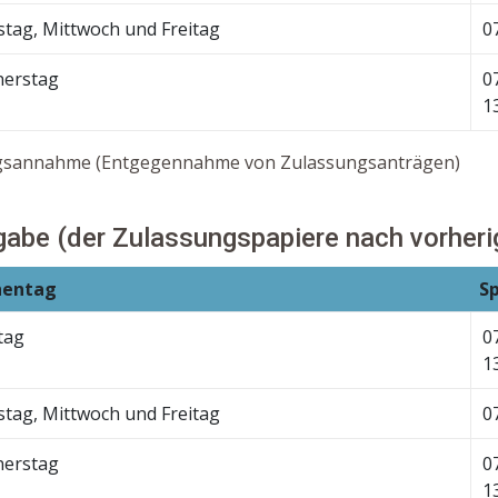
stag, Mittwoch und Freitag
0
erstag
0
1
gsannahme (Entgegennahme von Zulassungsanträgen)
abe (der Zulassungspapiere nach vorherig
entag
S
tag
0
1
stag, Mittwoch und Freitag
0
erstag
0
1