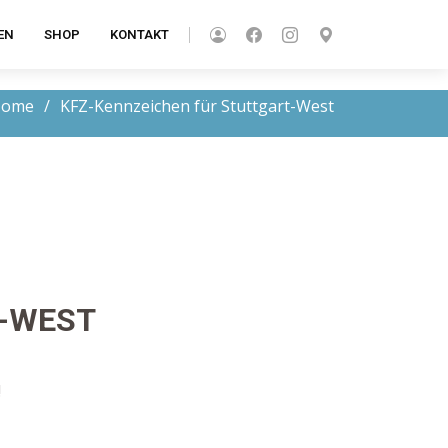
EN
SHOP
KONTAKT
Home
KFZ-Kennzeichen für Stuttgart-West
T-WEST
!