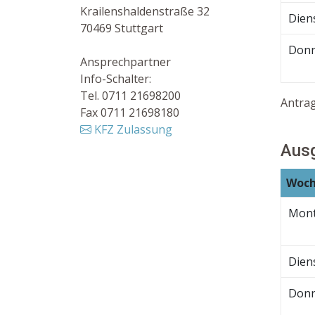
Krailenshaldenstraße 32
Dien
70469 Stuttgart
Donn
Ansprechpartner
Info-Schalter:
Tel. 0711 21698200
Antra
Fax 0711 21698180
KFZ Zulassung
Ausg
Woch
Mon
Dien
Donn