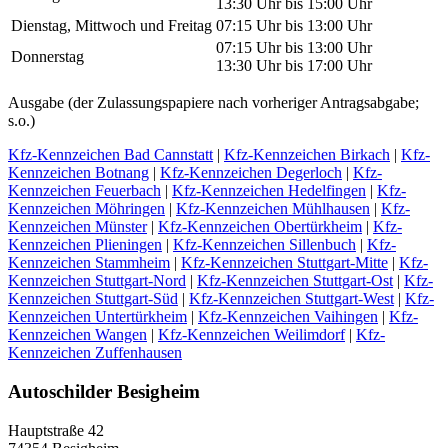
13:30 Uhr bis 15:00 Uhr
Dienstag, Mittwoch und Freitag
07:15 Uhr bis 13:00 Uhr
07:15 Uhr bis 13:00 Uhr
Donnerstag
13:30 Uhr bis 17:00 Uhr
Ausgabe (der Zulassungspapiere nach vorheriger Antragsabgabe;
s.o.)
Kfz-Kennzeichen Bad Cannstatt
|
Kfz-Kennzeichen Birkach
|
Kfz-
Kennzeichen Botnang
|
Kfz-Kennzeichen Degerloch
|
Kfz-
Kennzeichen Feuerbach
|
Kfz-Kennzeichen Hedelfingen
|
Kfz-
Kennzeichen Möhringen
|
Kfz-Kennzeichen Mühlhausen
|
Kfz-
Kennzeichen Münster
|
Kfz-Kennzeichen Obertürkheim
|
Kfz-
Kennzeichen Plieningen
|
Kfz-Kennzeichen Sillenbuch
|
Kfz-
Kennzeichen Stammheim
|
Kfz-Kennzeichen Stuttgart-Mitte
|
Kfz-
Kennzeichen Stuttgart-Nord
|
Kfz-Kennzeichen Stuttgart-Ost
|
Kfz-
Kennzeichen Stuttgart-Süd
|
Kfz-Kennzeichen Stuttgart-West
|
Kfz-
Kennzeichen Untertürkheim
|
Kfz-Kennzeichen Vaihingen
|
Kfz-
Kennzeichen Wangen
|
Kfz-Kennzeichen Weilimdorf
|
Kfz-
Kennzeichen Zuffenhausen
Autoschilder Besigheim
Hauptstraße 42