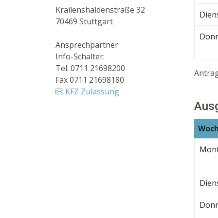
Krailenshaldenstraße 32
Dien
70469 Stuttgart
Donn
Ansprechpartner
Info-Schalter:
Tel. 0711 21698200
Antra
Fax 0711 21698180
KFZ Zulassung
Ausg
Woch
Mon
Dien
Donn