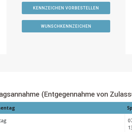
KENNZEICHEN VORBESTELLEN
WUNSCHKENNZEICHEN
ragsannahme (Entgegennahme von Zulass
entag
S
tag
0
1