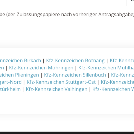
e (der Zulassungspapiere nach vorheriger Antragsabgabe; 
nnzeichen Birkach
|
Kfz-Kennzeichen Botnang
|
Kfz-Kennz
en
|
Kfz-Kennzeichen Möhringen
|
Kfz-Kennzeichen Mühlh
eichen Plieningen
|
Kfz-Kennzeichen Sillenbuch
|
Kfz-Kenn
gart-Nord
|
Kfz-Kennzeichen Stuttgart-Ost
|
Kfz-Kennzeich
rtürkheim
|
Kfz-Kennzeichen Vaihingen
|
Kfz-Kennzeichen