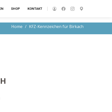
EN
SHOP
KONTAKT
Home
KFZ-Kennzeichen für Birkach
CH
!