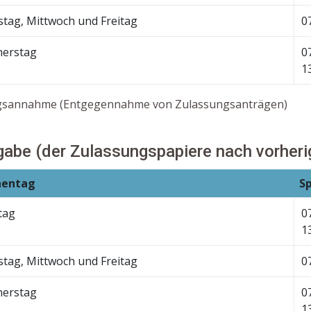
stag, Mittwoch und Freitag
0
erstag
0
1
gsannahme (Entgegennahme von Zulassungsanträgen)
abe (der Zulassungspapiere nach vorherig
entag
S
tag
0
1
stag, Mittwoch und Freitag
0
erstag
0
1