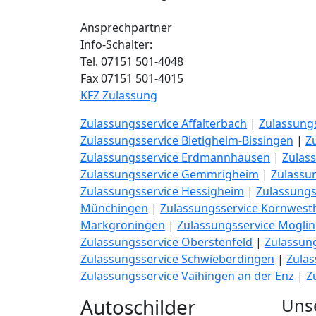
Ansprechpartner
Info-Schalter:
Tel. 07151 501-4048
Fax 07151 501-4015
KFZ Zulassung
Zulassungsservice Affalterbach
|
Zulassung
Zulassungsservice Bietigheim-Bissingen
|
Z
Zulassungsservice Erdmannhausen
|
Zulass
Zulassungsservice Gemmrigheim
|
Zulassu
Zulassungsservice Hessigheim
|
Zulassungs
Münchingen
|
Zulassungsservice Kornwest
Markgröningen
|
Zülassungsservice Mögli
Zulassungsservice Oberstenfeld
|
Zulassung
Zulassungsservice Schwieberdingen
|
Zulas
Zulassungsservice Vaihingen an der Enz
|
Z
Autoschilder
Uns