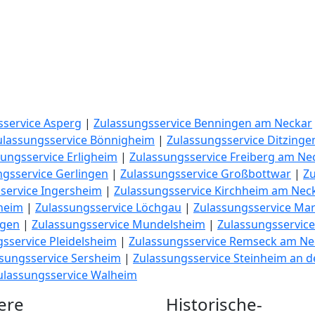
sservice Asperg
|
Zulassungsservice Benningen am Neckar
ulassungsservice Bönnigheim
|
Zulassungsservice Ditzinge
ungsservice Erligheim
|
Zulassungsservice Freiberg am Ne
ngsservice Gerlingen
|
Zulassungsservice Großbottwar
|
Z
service Ingersheim
|
Zulassungsservice Kirchheim am Nec
heim
|
Zulassungsservice Löchgau
|
Zulassungsservice Ma
ngen
|
Zulassungsservice Mundelsheim
|
Zulassungsservic
sservice Pleidelsheim
|
Zulassungsservice Remseck am Ne
sungsservice Sersheim
|
Zulassungsservice Steinheim an d
ulassungsservice Walheim
ere
Historische-